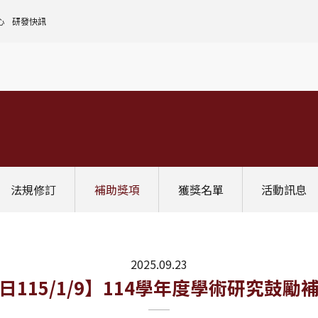
心
研發快訊
核心設施中心-成大儀器預約
人文社會實踐領域
理
全國貴重儀器設備
研發處計畫服務平台
前瞻理工研究領域
申請設置
大學校院校務資料庫
常見問題
生物醫學轉譯領域
評鑑作業
計畫書格式
獎項補助
[學術成大!]
UR大學部研究
政府資料開放平臺
其他計畫輔導
公文撰寫格式
獎項獎勵
Scopus學術資料庫
國科會博士卓越提升計畫
教育部-大專校院校務資訊公開平台
其他
WOS學術資料庫
跨領域研究資源
國科會-研究人才查詢
SciVal 研究評估分析系統
學術研究影響力分析服務 (Lib)
經濟部-專利資訊檢索系統
法規修訂
補助獎項
獲獎名單
活動訊息
InCites 研究績效分析系統
訛誤事件處理
GRB政府研究資訊系統
教學研究成果資訊系統
國家圖書館-碩博士論文網
2025.09.23
日115/1/9】114學年度學術研究鼓勵