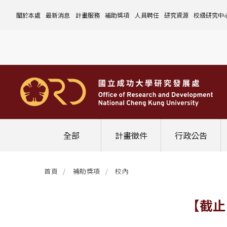
關於本處
最新消息
計畫服務
補助獎項
人員聘任
研究資源
校級研究中
本處簡介
計畫徵件
國科會計畫
沿革與願景
校內補助與獎項
國科會計畫
玉山學者計畫
公告事項
儀器設備
中心介紹
組織成員
行政公告
非國科會計畫
組織架構
處本部
校外補助與獎項
教育部計畫
國科會延攬人才
作業流程
公告事項
資訊系統
設置暨管
校務發展
法規修訂
校內計畫
各單位職掌
計畫管考組
組織規程
學術榮譽事蹟
非國科會計畫
延攬優秀人才
表單下載
作業流程
公告事項
服務資源
表單下載
綜合業務
補助獎項
管理費專區
研究發展會議
校務資料組
中程校務發展計畫
研發合作平台
常用表單
校內計畫
校內
研發替代役
相關法規
表單下載
作業流程
產學合作投資
常用連結
校內申請-
相關法規
聯絡我們
獲獎名單
校內E化系統
學術發展組
年度財務規畫報告書
農委會稽核小組
常用法規
校外
臨時工
相關法規
表單下載
表單下載
計畫經費流用變更
校外申請-
校內申請
活動訊息
常用表單
校務評鑑
電費配額執行及監督
學術活動
學生兼任研究助理
相關法規
相關法規
研發處計畫服務平台
國科會計畫
校外申請
學術榮譽
常用法規
校級年報
學術資源分配
教育研習
非國科會計畫
校內
全部
計畫徵件
行政公告
活動花絮
成大鳳凰講座
成大鳳凰講座
校內計畫
國科會
其他
管理費專區
教育部及其他部會
首頁
補助獎項
校內
其他
最新消息
【截止