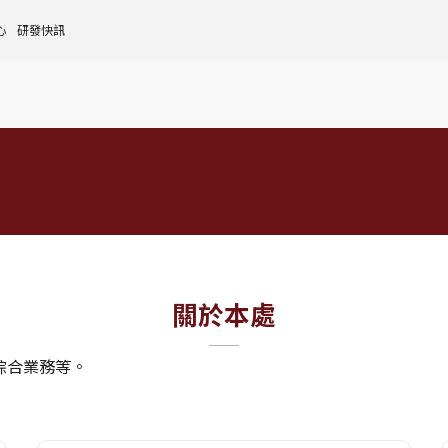
心
研發快訊
核心設施中心-成大儀器預約
人文社會實踐領域
理
全國貴重儀器設備
研發處計畫服務平台
前瞻理工研究領域
申請設置
大學校院校務資料庫
常見問題
生物醫學轉譯領域
評鑑作業
計畫書格式
獎項補助
[學術成大!]
UR大學部研究
政府資料開放平臺
其他計畫輔導
公文撰寫格式
獎項獎勵
Scopus學術資料庫
國科會博士卓越提升計畫
教育部-大專校院校務資訊公開平台
其他
WOS學術資料庫
跨領域研究資源
國科會-研究人才查詢
SciVal 研究評估分析系統
學術研究影響力分析服務 (Lib)
經濟部-專利資訊檢索系統
InCites 研究績效分析系統
訛誤事件處理
GRB政府研究資訊系統
關於本處
頁面標題
教學研究成果資訊系統
國家圖書館-碩博士論文網
綜合業務等。