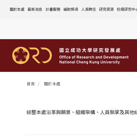
關於本處
最新消息
計畫服務
補助獎項
人員聘任
研究資源
校級研究中
本處簡介
計畫徵件
國科會計畫
沿革與願景
校內補助與獎項
國科會計畫
玉山學者計畫
公告事項
儀器設備
中心介紹
組織成員
行政公告
非國科會計畫
組織架構
處本部
校外補助與獎項
教育部計畫
國科會延攬人才
作業流程
公告事項
資訊系統
設置暨管
校務發展
法規修訂
校內計畫
各單位職掌
計畫管考組
組織規程
學術榮譽事蹟
非國科會計畫
延攬優秀人才
表單下載
作業流程
公告事項
服務資源
表單下載
綜合業務
補助獎項
管理費專區
研究發展會議
校務資料組
中程校務發展計畫
研發合作平台
常用表單
校內計畫
校內
研發替代役
相關法規
表單下載
作業流程
產學合作投資
常用連結
校內申請-
相關法規
聯絡我們
獲獎名單
校內E化系統
學術發展組
年度財務規畫報告書
農委會稽核小組
常用法規
校外
臨時工
相關法規
表單下載
表單下載
計畫經費流用變更
校外申請-
校內申請
活動訊息
常用表單
校務評鑑
電費配額執行及監督
學術活動
學生兼任研究助理
相關法規
相關法規
研發處計畫服務平台
國科會計畫
校外申請
學術榮譽
常用法規
校級年報
學術資源分配
教育研習
非國科會計畫
校內
首頁
關於本處
活動花絮
成大鳳凰講座
成大鳳凰講座
校內計畫
國科會
其他
管理費專區
教育部及其他部會
其他
綜整本處沿革與願景、組織架構、人員執掌及其他