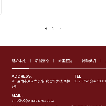
1
上一頁
下一頁
關於本處
最新消息
計畫服務
補助獎項
ADDRESS.
TEL.
701 臺南市東區大學路1號 雲平大樓 西棟
06-2757575
分機 50900
7樓
MAIL.
em50900@email.ncku.edu.tw