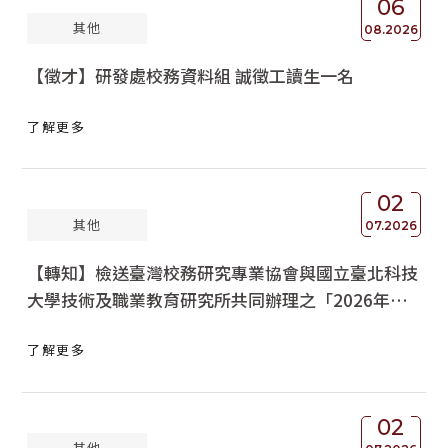
06
其他
獲獎名單
08.2026
【徵才】研發處校務資料組 誠徵工讀生一名
活動訊息
學術榮譽
了解更多
其他
02
活動花絮
其他
07.2026
【轉知】檢送臺灣校務研究專業協會與國立臺北科技
大學技術及職業教育研究所共同辦理之「2026年專
灣校務研究專業協會主題講座 - 建構校務智能：開發
了解更多
IRIS系統的經驗與啟示」活動資訊，請查照 。
02
其他