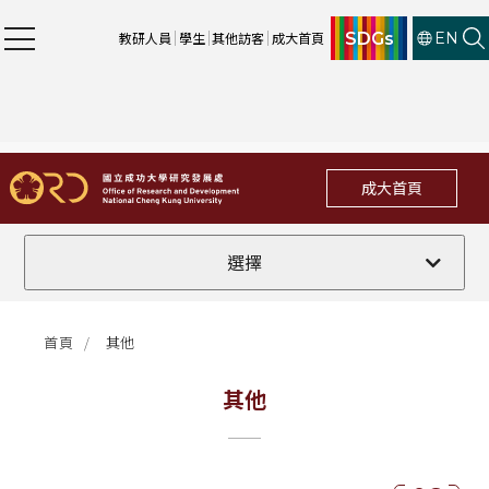
SDGs
教研人員
學生
其他訪客
成大首頁
EN
成大首頁
全部
選擇
計畫徵件
首頁
其他
行政公告
其他
法規修訂
補助獎項