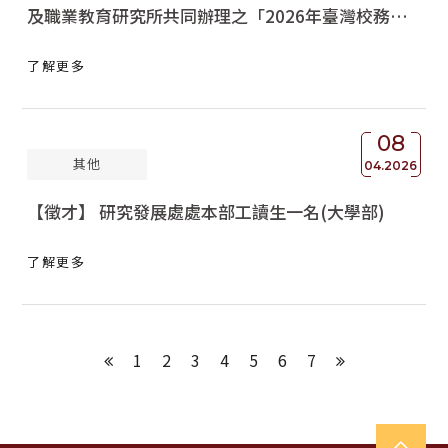
及職業教育研究所共同辦理之「2026年臺灣校務研
究專業協會主題講座-Vibe Coding在校務研究的應用
了解更多
與實踐」活動
08
其他
04.2026
【徵才】 研究發展處處本部工讀生一名(大學部)
了解更多
1
2
3
4
5
6
7
上一頁
下一頁