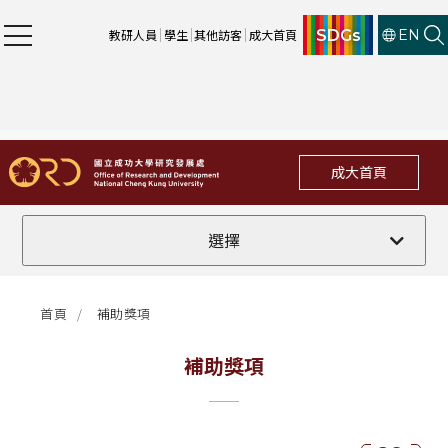
SDGs
教研人員
學生
其他訪客
成大首頁
EN
成大首頁
全部
選擇
計畫徵件
首頁
補助獎項
行政公告
補助獎項
法規修訂
補助獎項