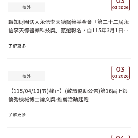
03
校外
03.2026
轉知財團法人永信李天德醫藥基金會「第二十二屆永
信李天德醫藥科技獎」甄選報名，自115年3月1日起
至同年4月15日止受理申請【校內推薦期限至
了解更多
115/03/30止】
03
校外
03.2026
【115/04/10(五)截止】(敬請協助公告)第16屆上銀
優秀機械博士論文獎-推薦活動起跑
了解更多