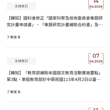
14
法規修訂
04.2026
【轉知】國科會修正「國家科學及技術委員會專題研
究計畫申請書」、「專題研究計畫補助合約書」及
「專題研究計畫執行同意書」，並自即日起施行，請
了解更多
查照轉知。
07
法規修訂
04.2026
【轉知】「教育部補助本國語文教育活動實施要點」
第3點，業經教育部於中華民國115年4月2日以臺教
社（四）字第1152400747A號令修正發布
了解更多