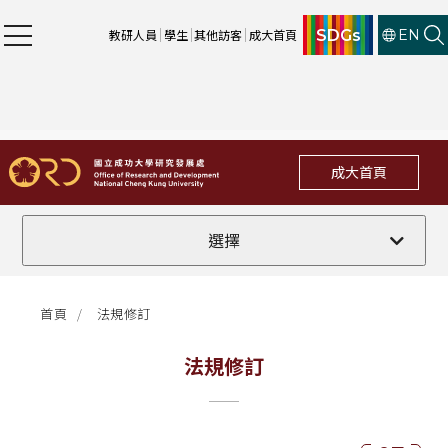
SDGs
教研人員
學生
其他訪客
成大首頁
EN
成大首頁
全部
選擇
計畫徵件
首頁
法規修訂
行政公告
法規修訂
法規修訂
補助獎項