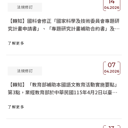
14
法規修訂
04.2026
【轉知】國科會修正「國家科學及技術委員會專題研
究計畫申請書」、「專題研究計畫補助合約書」及
「專題研究計畫執行同意書」，並自即日起施行，請
了解更多
查照轉知。
07
法規修訂
04.2026
【轉知】「教育部補助本國語文教育活動實施要點」
第3點，業經教育部於中華民國115年4月2日以臺教
社（四）字第1152400747A號令修正發布
了解更多