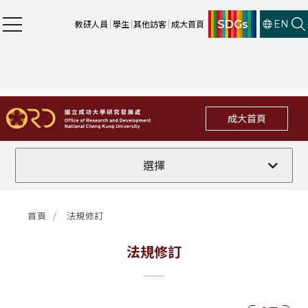
SDGs
教研人員
學生
其他訪客
成大首頁
EN
成大首頁
全部
選擇
計畫徵件
首頁
法規修訂
行政公告
法規修訂
法規修訂
補助獎項