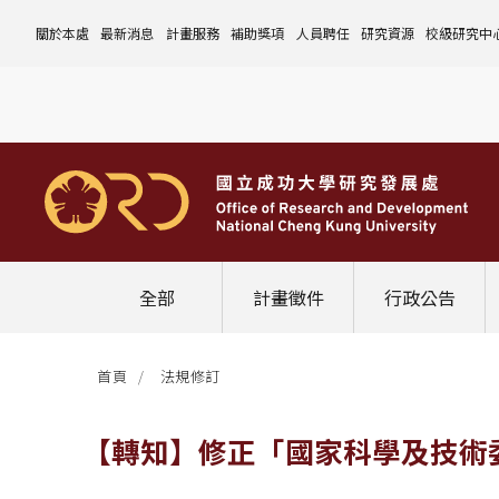
關於本處
最新消息
計畫服務
補助獎項
人員聘任
研究資源
校級研究中
本處簡介
計畫徵件
國科會計畫
沿革與願景
校內補助與獎項
國科會計畫
玉山學者計畫
公告事項
儀器設備
中心介紹
組織成員
行政公告
非國科會計畫
組織架構
處本部
校外補助與獎項
教育部計畫
國科會延攬人才
作業流程
公告事項
資訊系統
設置暨管
校務發展
法規修訂
校內計畫
各單位職掌
計畫管考組
組織規程
學術榮譽事蹟
非國科會計畫
延攬優秀人才
表單下載
作業流程
公告事項
服務資源
表單下載
綜合業務
補助獎項
管理費專區
研究發展會議
校務資料組
中程校務發展計畫
研發合作平台
常用表單
校內計畫
校內
研發替代役
相關法規
表單下載
作業流程
產學合作投資
常用連結
校內申請-
相關法規
聯絡我們
獲獎名單
校內E化系統
學術發展組
年度財務規畫報告書
農委會稽核小組
常用法規
校外
臨時工
相關法規
表單下載
表單下載
計畫經費流用變更
校外申請-
校內申請
活動訊息
常用表單
校務評鑑
電費配額執行及監督
學術活動
學生兼任研究助理
相關法規
相關法規
研發處計畫服務平台
國科會計畫
校外申請
學術榮譽
常用法規
校級年報
學術資源分配
教育研習
非國科會計畫
校內
全部
計畫徵件
行政公告
活動花絮
成大鳳凰講座
成大鳳凰講座
校內計畫
國科會
其他
管理費專區
教育部及其他部會
首頁
法規修訂
其他
最新消息
【轉知】修正「國家科學及技術