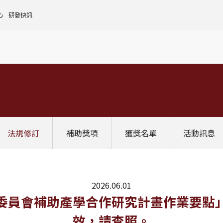
心
研發快訊
核心設施中心-成大儀器預約
人文社會實踐領域
理
全國貴重儀器設備
研發處計畫服務平台
前瞻理工研究領域
申請設置
大學校院校務資料庫
常見問題
生物醫學轉譯領域
評鑑作業
計畫書格式
獎項補助
[學術成大!]
UR大學部研究
政府資料開放平臺
其他計畫輔導
公文撰寫格式
獎項獎勵
Scopus學術資料庫
國科會博士卓越提升計畫
教育部-大專校院校務資訊公開平台
其他
WOS學術資料庫
跨領域研究資源
國科會-研究人才查詢
SciVal 研究評估分析系統
學術研究影響力分析服務 (Lib)
經濟部-專利資訊檢索系統
法規修訂
補助獎項
獲獎名單
活動訊息
InCites 研究績效分析系統
訛誤事件處理
GRB政府研究資訊系統
教學研究成果資訊系統
國家圖書館-碩博士論文網
2026.06.01
委員會補助產學合作研究計畫作業要點
效，請查照。