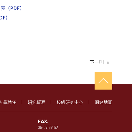
照表
（PDF）
DF）
下一則
人員聘任
研究資源
校級研究中心
網站地圖
FAX.
06-2766462