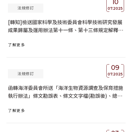
10
法規修訂
07.2025
[轉知]檢送國家科學及技術委員會科學技術研究發展
成果歸屬及運用辦法第十一條、第十三條規定解釋令
影本1份，請查照。
了解更多
09
法規修訂
07.2025
函轉海洋委員會所送「海洋生物資源調查及保育措施
執行辦法」條文勘誤表、條文文字檔(勘誤後)、總說
明及逐條說明勘誤表、總說明及逐條說明(勘誤後)，
了解更多
請查照。