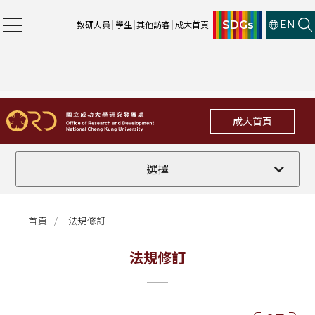
SDGs
教研人員
學生
其他訪客
成大首頁
EN
成大首頁
全部
選擇
計畫徵件
首頁
法規修訂
行政公告
法規修訂
法規修訂
補助獎項