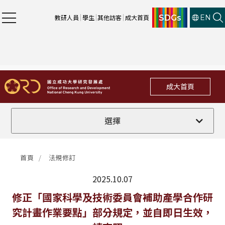
SDGs
教研人員
學生
其他訪客
成大首頁
EN
成大首頁
全部
選擇
計畫徵件
首頁
法規修訂
行政公告
2025.10.07
法規修訂
最新消息
修正「國家科學及技術委員會補助產學合作研
究計畫作業要點」部分規定，並自即日生效，
補助獎項