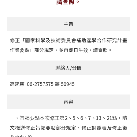
請查照。
獲獎名單
主旨
活動訊息
學術榮譽
修正「國家科學及技術委員會補助產學合作研究計畫
作業要點」部分規定，並自即日生效，請查照。
其他
聯絡人/分機
活動花絮
高婉慈 06-2757575 轉 50945
內容
一、旨揭要點本次修正第2、5、6、7、13、21點，隨
文檢送修正旨揭要點部分規定、修正對照表及修正後