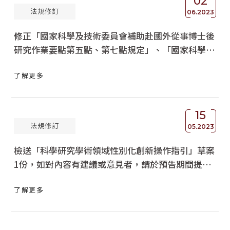
02
法規修訂
06.2023
修正「國家科學及技術委員會補助赴國外從事博士後
研究作業要點第五點、第七點規定」、「國家科學及
技術委員會補助博士生赴國外研究作業要點第五點、
了解更多
第六點、第七點規定」及「國家科學及技術委員會補
助任務導向型團隊赴國外研習作業要點第六點規
定」，並自即日生效，請查照。
15
法規修訂
05.2023
檢送「科學研究學術領域性別化創新操作指引」草案
1份，如對內容有建議或意見者，請於預告期間提
出，請查照。
了解更多