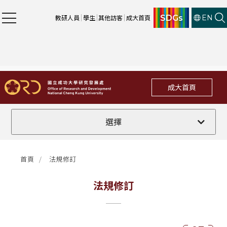
SDGs
教研人員
學生
其他訪客
成大首頁
EN
成大首頁
全部
選擇
計畫徵件
首頁
法規修訂
行政公告
法規修訂
法規修訂
補助獎項