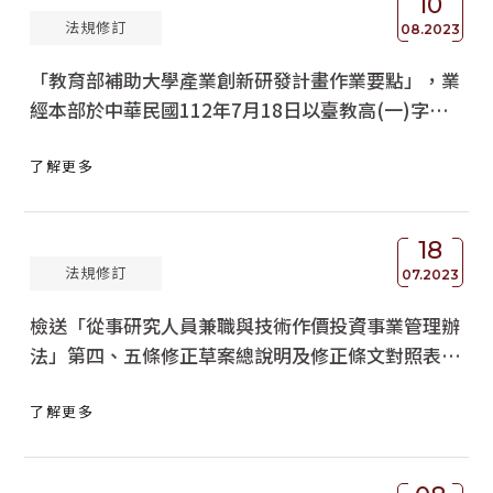
10
法規修訂
08.2023
「教育部補助大學產業創新研發計畫作業要點」，業
經本部於中華民國112年7月18日以臺教高(一)字第
1122202058A號令廢止發布，茲檢送發布令影本1
了解更多
份，請查照。
18
法規修訂
07.2023
檢送「從事研究人員兼職與技術作價投資事業管理辦
法」第四、五條修正草案總說明及修正條文對照表各
1份，請查照。
了解更多