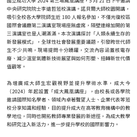
國立成功大學 2024 第三場鳳凰講座，5 月 21 日下午邀請
中央研究院院士李遠哲蒞校演講。諾貝爾大師校園開講，
吸引全校各大學院師生近 180 人報名參加，不僅光復校區
國際會議廳第二演講室現場座無虛席，隔壁連線加開的第
三演講室也是人潮滿滿。本次演講探討「⼈類永續⽣存的
新發展模式」，全球性社會發展重要議題，引發跨世代師
生不少共鳴，現場提問十分踴躍，交流內容涵蓋核電存
廢、減少溫室氣體新技術展望與如何形塑、扭轉新世代價
值觀等。
為增廣成大師生宏觀視野並提升學術水準，成大今
（2024）年起設置「成大鳳凰講座」，由校長或各學院
邀請國際知名學者、領域內卓著聲望人士、企業代表等蒞
校分享知識和經驗，目的提升成大在高等教育機構中的教
學地位，同時也開拓教師專業發展的新途徑，為成大教學
和研究注入新活力，進一步提升學校的國際影響力。