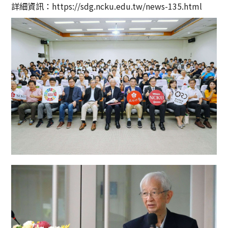
詳細資訊：
https://sdg.ncku.edu.tw/news-135.html