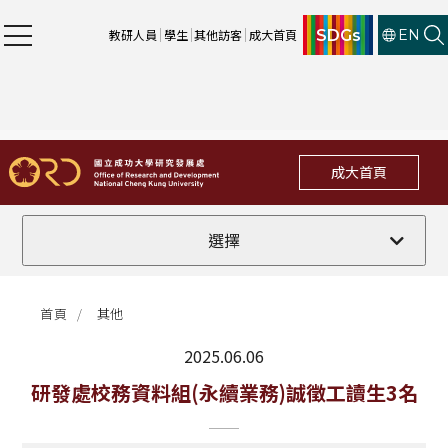
SDGs
教研人員
學生
其他訪客
成大首頁
EN
成大首頁
全部
選擇
計畫徵件
首頁
其他
行政公告
2025.06.06
法規修訂
最新消息
研發處校務資料組(永續業務)誠徵工讀生3名
補助獎項