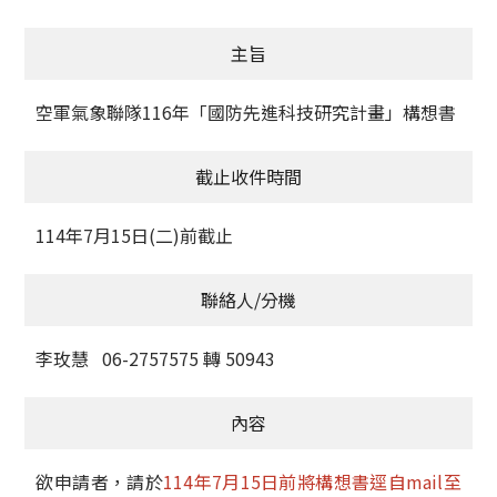
獲獎名單
主旨
活動訊息
空軍氣象聯隊116年「國防先進科技研究計畫」構想書
學術榮譽
截止收件時間
其他
114年7月15日(二)前截止
活動花絮
聯絡人/分機
李玫慧 06-2757575 轉 50943
內容
欲申請者，請於
114年7月15日前將構想書逕自mail至