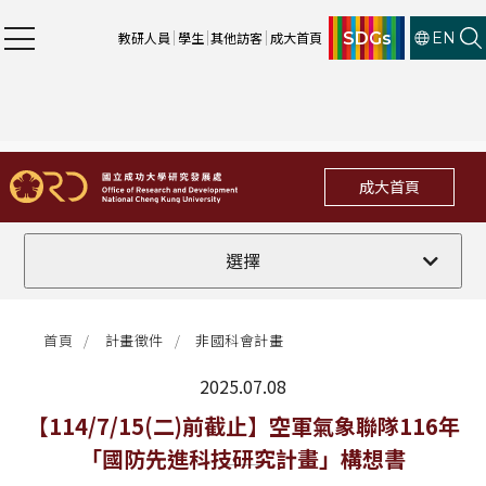
SDGs
教研人員
學生
其他訪客
成大首頁
EN
成大首頁
全部
選擇
計畫徵件
首頁
計畫徵件
非國科會計畫
行政公告
2025.07.08
法規修訂
最新消息
【114/7/15(二)前截止】空軍氣象聯隊116年
「國防先進科技研究計畫」構想書
補助獎項