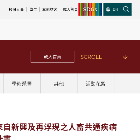
SDGs
教研人員
學生
其他訪客
成大首頁
EN
成大首頁
SCROLL
學術榮譽
其他
活動花絮
減少來自新興及再浮現之人畜共通疾病
計畫