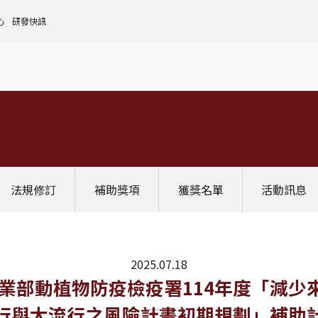
心
研發快訊
核心設施中心-成大儀器預約
人文社會實踐領域
理
全國貴重儀器設備
研發處計畫服務平台
前瞻理工研究領域
申請設置
大學校院校務資料庫
常見問題
生物醫學轉譯領域
評鑑作業
計畫書格式
獎項補助
[學術成大!]
UR大學部研究
政府資料開放平臺
其他計畫輔導
公文撰寫格式
獎項獎勵
Scopus學術資料庫
國科會博士卓越提升計畫
教育部-大專校院校務資訊公開平台
其他
WOS學術資料庫
跨領域研究資源
國科會-研究人才查詢
SciVal 研究評估分析系統
學術研究影響力分析服務 (Lib)
經濟部-專利資訊檢索系統
法規修訂
補助獎項
獲獎名單
活動訊息
InCites 研究績效分析系統
訛誤事件處理
GRB政府研究資訊系統
教學研究成果資訊系統
國家圖書館-碩博士論文網
2025.07.18
0截止】農業部動植物防疫檢疫署114年度「
行與大流行之風險計畫初期規劃」補助