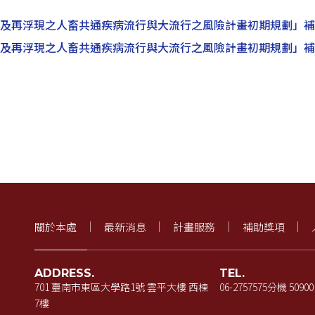
興及再浮現之人畜共通疾病流行與大流行之風險計畫初期規劃」補
興及再浮現之人畜共通疾病流行與大流行之風險計畫初期規劃」補
關於本處
最新消息
計畫服務
補助獎項
ADDRESS.
TEL.
701 臺南市東區大學路1號 雲平大樓 西棟
06-2757575
分機 50900
7樓