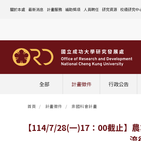
關於本處
最新消息
計畫服務
補助獎項
人員聘任
研究資源
校級研究中
本處簡介
計畫徵件
國科會計畫
沿革與願景
校內補助與獎項
國科會計畫
玉山學者計畫
公告事項
儀器設備
中心介紹
組織成員
行政公告
非國科會計畫
組織架構
處本部
校外補助與獎項
教育部計畫
國科會延攬人才
作業流程
公告事項
資訊系統
設置暨管
校務發展
法規修訂
校內計畫
各單位職掌
計畫管考組
組織規程
學術榮譽事蹟
非國科會計畫
延攬優秀人才
表單下載
作業流程
公告事項
服務資源
表單下載
綜合業務
補助獎項
管理費專區
研究發展會議
校務資料組
中程校務發展計畫
研發合作平台
常用表單
校內計畫
校內
研發替代役
相關法規
表單下載
作業流程
產學合作投資
常用連結
校內申請-
相關法規
聯絡我們
獲獎名單
校內E化系統
學術發展組
年度財務規畫報告書
農委會稽核小組
常用法規
校外
臨時工
相關法規
表單下載
表單下載
計畫經費流用變更
校外申請-
校內申請
活動訊息
常用表單
校務評鑑
電費配額執行及監督
學術活動
學生兼任研究助理
相關法規
相關法規
研發處計畫服務平台
國科會計畫
校外申請
學術榮譽
常用法規
校級年報
學術資源分配
教育研習
非國科會計畫
校內
全部
計畫徵件
行政公告
活動花絮
成大鳳凰講座
成大鳳凰講座
校內計畫
國科會
其他
管理費專區
教育部及其他部會
首頁
計畫徵件
非國科會計畫
其他
最新消息
【114/7/28(一)17：0
流