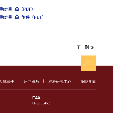
助計畫_函
（PDF）
助計畫_函_附件
（PDF）
下一則
人員聘任
研究資源
校級研究中心
網站地圖
FAX.
06-2766462