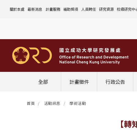
關於本處
最新消息
計畫服務
補助獎項
人員聘任
研究資源
校級研究中
本處簡介
計畫徵件
國科會計畫
沿革與願景
校內補助與獎項
國科會計畫
玉山學者計畫
公告事項
儀器設備
中心介紹
組織成員
行政公告
非國科會計畫
組織架構
處本部
校外補助與獎項
教育部計畫
國科會延攬人才
作業流程
公告事項
資訊系統
設置暨管
校務發展
法規修訂
校內計畫
各單位職掌
計畫管考組
組織規程
學術榮譽事蹟
非國科會計畫
延攬優秀人才
表單下載
作業流程
公告事項
服務資源
表單下載
綜合業務
補助獎項
管理費專區
研究發展會議
校務資料組
中程校務發展計畫
研發合作平台
常用表單
校內計畫
校內
研發替代役
相關法規
表單下載
作業流程
產學合作投資
常用連結
校內申請-
相關法規
聯絡我們
獲獎名單
校內E化系統
學術發展組
年度財務規畫報告書
農委會稽核小組
常用法規
校外
臨時工
相關法規
表單下載
表單下載
計畫經費流用變更
校外申請-
校內申請
活動訊息
常用表單
校務評鑑
電費配額執行及監督
學術活動
學生兼任研究助理
相關法規
相關法規
研發處計畫服務平台
國科會計畫
校外申請
學術榮譽
常用法規
校級年報
學術資源分配
教育研習
非國科會計畫
校內
全部
計畫徵件
行政公告
活動花絮
成大鳳凰講座
成大鳳凰講座
校內計畫
國科會
其他
管理費專區
教育部及其他部會
首頁
活動訊息
學術活動
其他
最新消息
【轉