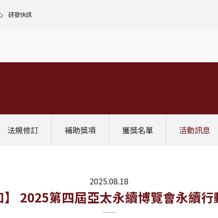
心
研發快訊
核心設施中心-成大儀器預約
人文社會實踐領域
理
全國貴重儀器設備
研發處計畫服務平台
前瞻理工研究領域
申請設置
大學校院校務資料庫
常見問題
生物醫學轉譯領域
評鑑作業
計畫書格式
獎項補助
[學術成大!]
UR大學部研究
政府資料開放平臺
其他計畫輔導
公文撰寫格式
獎項獎勵
Scopus學術資料庫
國科會博士卓越提升計畫
教育部-大專校院校務資訊公開平台
其他
WOS學術資料庫
跨領域研究資源
國科會-研究人才查詢
SciVal 研究評估分析系統
學術研究影響力分析服務 (Lib)
經濟部-專利資訊檢索系統
法規修訂
補助獎項
獲獎名單
活動訊息
InCites 研究績效分析系統
訛誤事件處理
GRB政府研究資訊系統
教學研究成果資訊系統
國家圖書館-碩博士論文網
2025.08.18
知】 2025第四屆亞太永續博覽會永續行