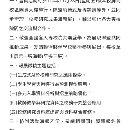
一、旨揭活動訂於114年11月28日(星期五)假本校屏商
校區圖資大樓舉行，除簽約儀式及專題講座外，並同
步辦理「校務研究成果海報展」，藉以強化各大專校
院間之交流與合作。
二、敬邀全國各大專校院共襄盛舉，為展現聯盟共同
推動成果，爰請聯盟夥伴學校積極參與展出，每校至
少展示一張海報(至多三張)。
三、報展徵稿主題包括：
(一)生成式AI於校務研究之應用探索。
(二)學生學習與輔導行為預測模型應用。
(三)多元入學資料分析與招生策略優化。
(四)教師教學與研究資料之校務研究整合應用。
(五)校務研究資料庫建置與資料整合實務。
三、檢附活動海報乙份，敬請相關同仁踴躍報名參