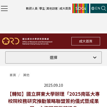
SDGs
教研人員
學生
其他訪客
成大首頁
EN
成大首頁
全部
選擇
計畫徵件
首頁
其他
行政公告
2025.09.10
法規修訂
最新消息
【轉知】國立屏東大學辦理「2025南區大專
校院校務研究推動策略聯盟簽約儀式暨成果
補助獎項