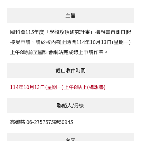
獲獎名單
主旨
活動訊息
國科會115年度「學術攻頂研究計畫」構想書自即日起
學術榮譽
接受申請，請於校內截止時間114年10月13日(星期一)
上午8時前至國科會網站完成線上申請作業。
其他
活動花絮
截止收件時間
114年10月13日(星期一)上午8點止(構想書)
聯絡人/分機
高婉慈 06-2757575轉50945
內容