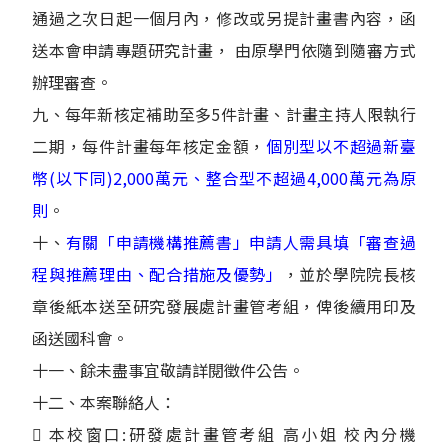
通過之次日起一個月內，修改或另提計畫書內容，函
送本會申請專題研究計畫， 由原學門依隨到隨審方式
辦理審查。
九、每年新核定補助至多5件計畫、計畫主持人限執行
二期，每件計畫每年核定金額，
個別型以不超過新臺
幣(以下同)2,000萬元、整合型不超過4,000萬元為原
則
。
十、
有關「申請機構推薦書」申請人需具填「審查過
程與推薦理由、配合措施及優勢」
，並於學院院長核
章後紙本送至研究發展處計畫管考組，俾後續用印及
函送國科會。
十一、餘未盡事宜敬請詳閱徵件公告。
十二、本案聯絡人：
 本校窗口:研發處計畫管考組 高小姐 校內分機