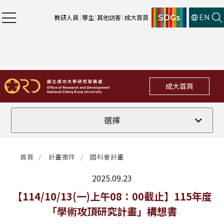
SDGs
教研人員
學生
其他訪客
成大首頁
EN
成大首頁
全部
選擇
計畫徵件
首頁
計畫徵件
國科會計畫
行政公告
2025.09.23
法規修訂
最新消息
【114/10/13(一)上午08：00截止】115年度
「學術攻頂研究計畫」構想書
補助獎項