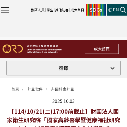
SDGs
教研人員
學生
其他訪客
成大首頁
EN
成大首頁
全部
選擇
計畫徵件
首頁
計畫徵件
非國科會計畫
行政公告
2025.10.03
法規修訂
最新消息
【114/10/21(二)17:00前截止】財團法人國
家衛生研究院「國家高齡醫學暨健康福祉研究
補助獎項