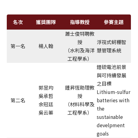
獲獎名單
名次
獲獎團隊
指導教授
參賽主題
活動訊息
蕭士俊特聘教
學術榮譽
授
浮筏式蚵棚智
第一名
楊人翰
（水利及海洋
慧管理系統
其他
工程學系）
鋰硫電池前景
活動花絮
與可持續發展
之目標
郭昱均
鍾昇恆助理教
Lithium-sulfur
吳承哲
授
第二名
batteries with
余冠廷
（材料科學及
the
吳云蓁
工程學系）
sustainable
develpment
goals