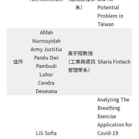
系）
Potential
Problem in
Taiwan
Afifah
Nurrosyidah
Army Justitia
黃宇翔教授
Pandu Dwi
佳作
（工業與資訊
Sharia Fintech
Pambudi
管理學系）
Luhur
Cendra
Devavana
Analyzing The
Breathing
Exercise
Application for
Lili Sofia
Covid-19