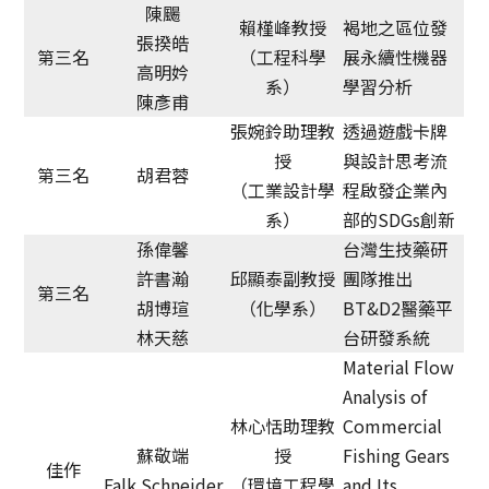
陳颺
賴槿峰教授
褐地之區位發
張揆皓
第三名
（工程科學
展永續性機器
高明妗
系）
學習分析
陳彥甫
張婉鈴助理教
透過遊戲卡牌
授
與設計思考流
第三名
胡君蓉
（工業設計學
程啟發企業內
系）
部的SDGs創新
孫偉馨
台灣生技藥研
許書瀚
邱顯泰副教授
團隊推出
第三名
胡博瑄
（化學系）
BT&D2醫藥平
林天慈
台研發系統
Material Flow
Analysis of
林心恬助理教
Commercial
蘇敬端
授
Fishing Gears
佳作
Falk Schneider
（環境工程學
and Its