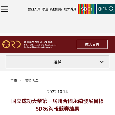
SDGs
教研人員
學生
其他訪客
成大首頁
EN
成大首頁
全部
選擇
計畫徵件
首頁
獲獎名單
行政公告
2022.10.14
法規修訂
最新消息
國立成功大學第一屆聯合國永續發展目標
SDGs海報競賽結果
補助獎項