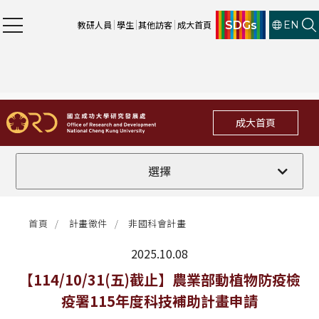
SDGs
教研人員
學生
其他訪客
成大首頁
EN
成大首頁
全部
選擇
計畫徵件
首頁
計畫徵件
非國科會計畫
行政公告
2025.10.08
法規修訂
最新消息
【114/10/31(五)截止】農業部動植物防疫檢
疫署115年度科技補助計畫申請
補助獎項