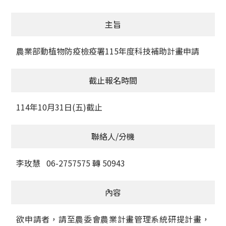
獲獎名單
主旨
活動訊息
農業部動植物防疫檢疫署115年度科技補助計畫申請
學術榮譽
截止報名時間
其他
114年10月31日(五)截止
活動花絮
聯絡人/分機
李玫慧 06-2757575 轉 50943
內容
欲申請者，請至農委會農業計畫管理系統研提計畫，