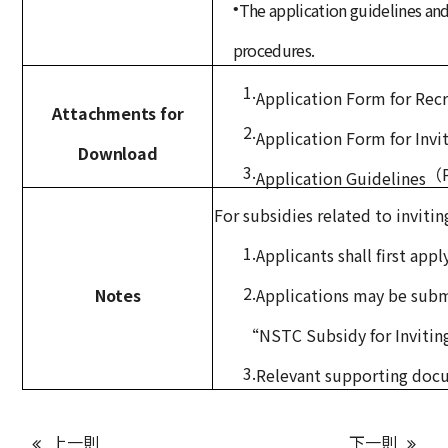
The
application guidelines an
•
procedures.
1.
Application Form for Rec
Attachments for
2.
Application Form for Invit
Download
3.
（
Application Guidelines
For subsidies related to inviti
1.
Applicants shall first app
2.
Notes
Applications may be sub
“NSTC Subsidy for Inviting
3.
Relevant supporting docu
上一則
下一則