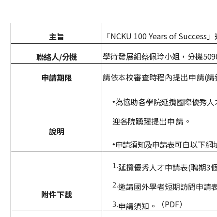
獲獎名單
「NCKU
100
Years
of
Success
主旨
」
活動訊息
學術發展組蔡佩玲小姐，分機
聯絡人/分機
509
學術榮譽
請依
本校審查
時程內
提
出
申
請
請
申請期限
(
其他
為
協助各學院延攬國際優秀人
•
活動花絮
迎各院踴躍提
請
出
申
。
說明
可自以下網
申請須知及申請表
•
1.
延攬優秀人才申請表
(聘期3
2.
邀請國外學者短期訪問申請
附件下載
（PDF）
3.
申請須知。