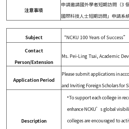
申請邀請國外學者短期訪問（
3
注意事項
國際科技人士短期訪問」申請系
“NCKU 100 Years of Success” S
Subject
Contact
Ms. Pei-Ling Tsai, Academic De
Person/Extension
Please submit applications in ac
Application Period
and Inviting Foreign Scholars for 
To support each college in rec
•
enhance NCKU’s global visibili
Description
colleges are encouraged to acti