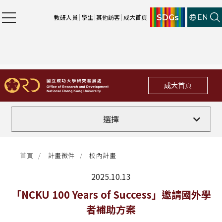
SDGs
教研人員
學生
其他訪客
成大首頁
EN
成大首頁
全部
選擇
計畫徵件
首頁
計畫徵件
校內計畫
行政公告
2025.10.13
法規修訂
最新消息
「NCKU 100 Years of Success」邀請國外學
者補助方案
補助獎項