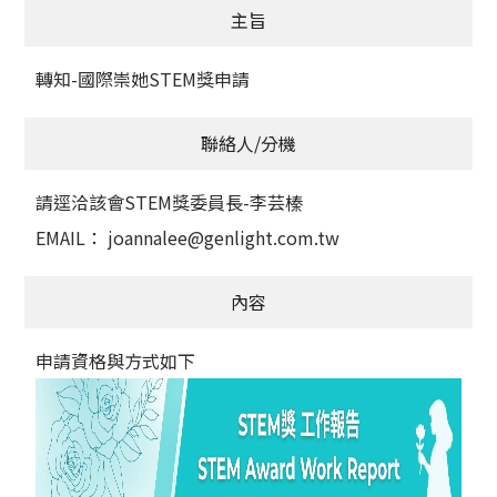
主旨
獲獎名單
轉知-國際崇她STEM獎申請
活動訊息
學術榮譽
聯絡人/分機
其他
請逕洽該會STEM獎委員長-李芸榛
EMAIL： joannalee@genlight.com.tw
活動花絮
內容
申請資格與方式如下