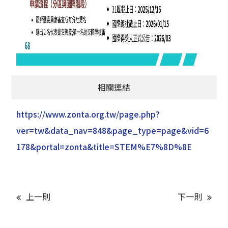
相關連結
https://www.zonta.org.tw/page.php?
ver=tw&data_nav=848&page_type=page&vid=6
178&portal=zonta&title=STEM%E7%8D%8E
上一則
下一則