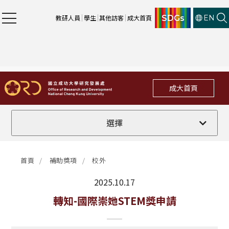
SDGs
教研人員
學生
其他訪客
成大首頁
EN
成大首頁
全部
選擇
計畫徵件
首頁
補助獎項
校外
行政公告
2025.10.17
法規修訂
最新消息
轉知-國際崇她STEM獎申請
補助獎項