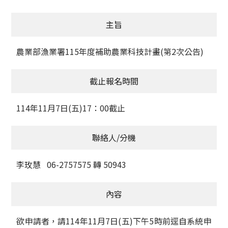
獲獎名單
主旨
活動訊息
農業部漁業署115年度補助農業科技計畫(第2次公告)
學術榮譽
截止報名時間
其他
114年11月7日(五)17：00截止
活動花絮
聯絡人/分機
李玫慧 06-2757575 轉 50943
內容
欲申請者，請114年11月7日(五)下午5時前逕自系統申