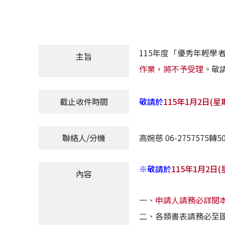
115年度「優秀年輕學
主旨
作業，將不予受理
。敬
敬請於
115年1月2日(
截止收件時間
聯絡人/分機
高婉慈 06-2757575轉50
※敬請於
115年1月2日
內容
一、
申請人請務必詳閱
二、各類書表請務必至國