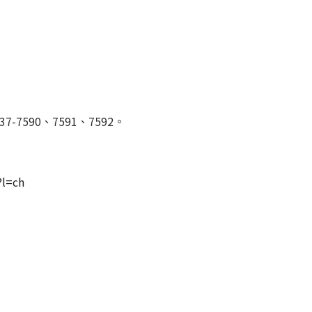
-7590、7591、7592。
?l=ch