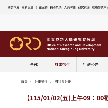
關於本處
最新消息
計畫服務
補助獎項
人員聘任
研究資源
校級研究中
本處簡介
計畫徵件
國科會計畫
沿革與願景
校內補助與獎項
國科會計畫
玉山學者計畫
公告事項
儀器設備
中心介紹
組織成員
行政公告
非國科會計畫
組織架構
處本部
校外補助與獎項
教育部計畫
國科會延攬人才
作業流程
公告事項
資訊系統
設置暨管
校務發展
法規修訂
校內計畫
各單位職掌
計畫管考組
組織規程
學術榮譽事蹟
非國科會計畫
延攬優秀人才
表單下載
作業流程
公告事項
服務資源
表單下載
綜合業務
補助獎項
管理費專區
研究發展會議
校務資料組
中程校務發展計畫
研發合作平台
常用表單
校內計畫
校內
研發替代役
相關法規
表單下載
作業流程
產學合作投資
常用連結
校內申請-
相關法規
聯絡我們
獲獎名單
校內E化系統
學術發展組
年度財務規畫報告書
農委會稽核小組
常用法規
校外
臨時工
相關法規
表單下載
表單下載
計畫經費流用變更
校外申請-
校內申請
活動訊息
常用表單
校務評鑑
電費配額執行及監督
學術活動
學生兼任研究助理
相關法規
相關法規
研發處計畫服務平台
國科會計畫
校外申請
學術榮譽
常用法規
校級年報
學術資源分配
教育研習
非國科會計畫
校內
全部
計畫徵件
行政公告
活動花絮
成大鳳凰講座
成大鳳凰講座
校內計畫
國科會
其他
管理費專區
教育部及其他部會
首頁
計畫徵件
國科會計畫
其他
最新消息
【115/01/02(五)上午0