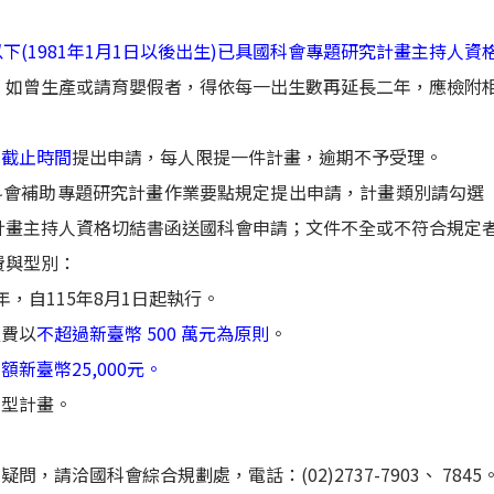
以下(1981年1月1日以後出生)已具國科會專題研究計畫主持人資
制，如曾生產或請育嬰假者，得依每一出生數再延長二年，應檢附
內截止時間
提出申請，每人限提一件計畫，逾期不予受理。
國科會補助專題研究計畫作業要點規定提出申請，計畫類別請勾選
計畫主持人資格切結書函送國科會申請；文件不全或不符合規定
費與型別：
年，自115年8月1日起執行。
經費以
不超過新臺幣 500 萬元為原則
。
新臺幣25,000元。
別型計畫。
問，請洽國科會綜合規劃處，電話：(02)2737-7903、 7845