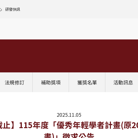
心
研發快訊
核心設施中心-成大儀器預約
人文社會實踐領域
理
全國貴重儀器設備
研發處計畫服務平台
前瞻理工研究領域
申請設置
大學校院校務資料庫
常見問題
生物醫學轉譯領域
評鑑作業
計畫書格式
獎項補助
[學術成大!]
UR大學部研究
政府資料開放平臺
其他計畫輔導
公文撰寫格式
獎項獎勵
Scopus學術資料庫
國科會博士卓越提升計畫
教育部-大專校院校務資訊公開平台
其他
WOS學術資料庫
跨領域研究資源
國科會-研究人才查詢
SciVal 研究評估分析系統
學術研究影響力分析服務 (Lib)
經濟部-專利資訊檢索系統
法規修訂
補助獎項
獲獎名單
活動訊息
InCites 研究績效分析系統
訛誤事件處理
GRB政府研究資訊系統
教學研究成果資訊系統
國家圖書館-碩博士論文網
2025.11.05
9：00截止】115年度「優秀年輕學者計畫(
畫)」徵求公告