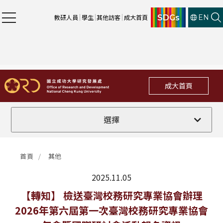
SDGs
教研人員
學生
其他訪客
成大首頁
EN
成大首頁
全部
選擇
計畫徵件
首頁
其他
行政公告
2025.11.05
法規修訂
最新消息
【轉知】 檢送臺灣校務研究專業協會辦理
2026年第六屆第一次臺灣校務研究專業協會
補助獎項