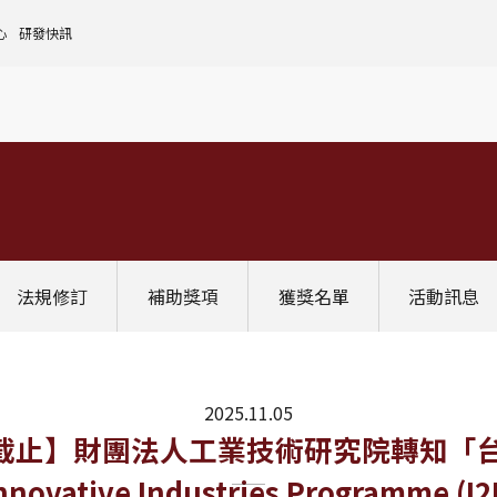
心
研發快訊
核心設施中心-成大儀器預約
人文社會實踐領域
理
全國貴重儀器設備
研發處計畫服務平台
前瞻理工研究領域
申請設置
大學校院校務資料庫
常見問題
生物醫學轉譯領域
評鑑作業
計畫書格式
獎項補助
[學術成大!]
UR大學部研究
政府資料開放平臺
其他計畫輔導
公文撰寫格式
獎項獎勵
Scopus學術資料庫
國科會博士卓越提升計畫
教育部-大專校院校務資訊公開平台
其他
WOS學術資料庫
跨領域研究資源
國科會-研究人才查詢
SciVal 研究評估分析系統
學術研究影響力分析服務 (Lib)
經濟部-專利資訊檢索系統
法規修訂
補助獎項
獲獎名單
活動訊息
InCites 研究績效分析系統
訛誤事件處理
GRB政府研究資訊系統
教學研究成果資訊系統
國家圖書館-碩博士論文網
2025.11.05
2：00前截止】財團法人工業技術研究院轉
Innovative Industries Programm