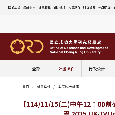
關於本處
最新消息
計畫服務
補助獎項
人員聘任
研究資源
校級研究中
本處簡介
計畫徵件
國科會計畫
沿革與願景
校內補助與獎項
國科會計畫
玉山學者計畫
公告事項
儀器設備
中心介紹
組織成員
行政公告
非國科會計畫
組織架構
處本部
校外補助與獎項
教育部計畫
國科會延攬人才
作業流程
公告事項
資訊系統
設置暨管
校務發展
法規修訂
校內計畫
各單位職掌
計畫管考組
組織規程
學術榮譽事蹟
非國科會計畫
延攬優秀人才
表單下載
作業流程
公告事項
服務資源
表單下載
綜合業務
補助獎項
管理費專區
研究發展會議
校務資料組
中程校務發展計畫
研發合作平台
常用表單
校內計畫
校內
研發替代役
相關法規
表單下載
作業流程
產學合作投資
常用連結
校內申請-
相關法規
聯絡我們
獲獎名單
校內E化系統
學術發展組
年度財務規畫報告書
農委會稽核小組
常用法規
校外
臨時工
相關法規
表單下載
表單下載
計畫經費流用變更
校外申請-
校內申請
活動訊息
常用表單
校務評鑑
電費配額執行及監督
學術活動
學生兼任研究助理
相關法規
相關法規
研發處計畫服務平台
國科會計畫
校外申請
學術榮譽
常用法規
校級年報
學術資源分配
教育研習
非國科會計畫
校內
全部
計畫徵件
行政公告
活動花絮
成大鳳凰講座
成大鳳凰講座
校內計畫
國科會
其他
管理費專區
教育部及其他部會
首頁
計畫徵件
非國科會計畫
其他
最新消息
【114/11/15(二)中午1
畫 2025 UK-TW 