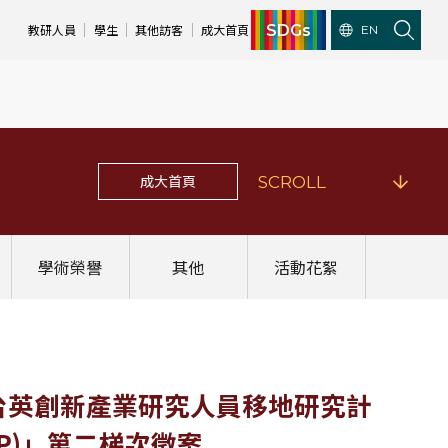
SDGs
教研人員
學生
其他訪客
成大首頁
EN
成大首頁
SCROLL
學術榮譽
其他
活動花絮
知「台英創新產業研究人員移地研究計
e (I2P)」第二梯次徵案