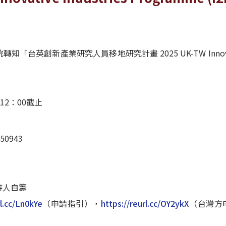
台英創新產業研究人員移地研究計畫 2025 UK-TW Innovative I
午12：00截止
50943
。
持人自籌
rl.cc/Ln0kYe
（申請指引），
https://reurl.cc/OY2ykX
（台灣方