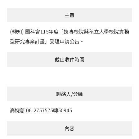
獲獎名單
主旨
活動訊息
(轉知) 國科會115年度「技專校院與私立大學校院實務
學術榮譽
型研究專案計畫」受理申請公告。
其他
截止收件時間
活動花絮
聯絡人/分機
高婉慈 06-2757575轉50945
內容