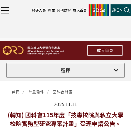
SDGs
教研人員
學生
其他訪客
成大首頁
EN
成大首頁
全部
選擇
計畫徵件
首頁
計畫徵件
國科會計畫
行政公告
2025.11.11
法規修訂
最新消息
(轉知) 國科會115年度「技專校院與私立大學
校院實務型研究專案計畫」受理申請公告。
補助獎項