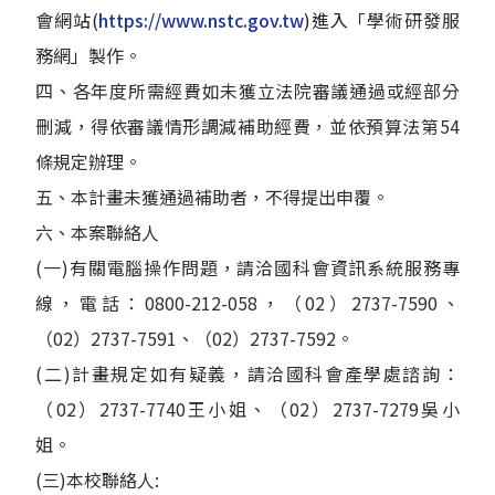
會網
站(
https://www.nstc.gov.tw
)進入
「學術研發服
務網」製作。
四、各年度所需經費如未獲立法院審議通過或經部分
刪減，得依審議情形調減補助經費，並依預算法第54
條規定辦理。
五、本計畫未獲通過補助者，不得提出申覆。
六、本案聯絡人
(一)有關電腦操作問題，請洽國科會資訊系統服務專
線，電話：0800-212-058，（02）2737-7590、
（02）2737-7591、（02）2737-7592。
(二)計畫規定如有疑義，請洽國科會產學處諮詢：
（02）2737-7740王小姐、（02）2737-7279吳小
姐。
(三)本校聯絡人: