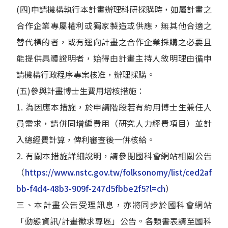
(四)申請機構執行本計畫辦理科研採購時，如屬計畫之
合作企業專屬權利或獨家製造或供應，無其他合適之
替代標的者，或有逕向計畫之合作企業採購之必要且
能提供具體證明者，始得由計畫主持人敘明理由循申
請機構行政程序專案核准，辦理採購。
(五)參與計畫博士生費用增核措施：
1. 為因應本措施，於申請階段若有約用博士生兼任人
員需求，請併同增編費用（研究人力經費項目）並計
入總經費計算，俾利審查後一併核給。
2. 有關本措施詳細說明，請參閱國科會網站相關公告
（
https://www.nstc.gov.tw/folksonomy/list/ced2af
bb-f4d4-48b3-909f-247d5fbbe2f5?l=ch
）
三、本計畫公告受理訊息，亦將同步於國科會網站
「動態資訊/計畫徵求專區」公告。各類書表請至國科