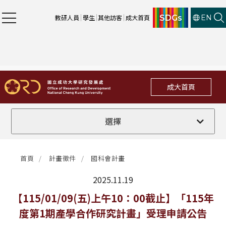
SDGs
教研人員
學生
其他訪客
成大首頁
EN
成大首頁
全部
選擇
計畫徵件
首頁
計畫徵件
國科會計畫
行政公告
2025.11.19
法規修訂
最新消息
【115/01/09(五)上午10：00截止】「115年
度第1期產學合作研究計畫」受理申請公告
補助獎項