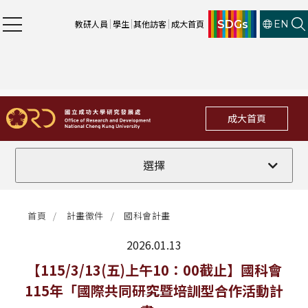
SDGs
教研人員
學生
其他訪客
成大首頁
EN
成大首頁
全部
選擇
計畫徵件
首頁
計畫徵件
國科會計畫
行政公告
2026.01.13
法規修訂
最新消息
【115/3/13(五)上午10：00截止】國科會
115年「國際共同研究暨培訓型合作活動計
補助獎項