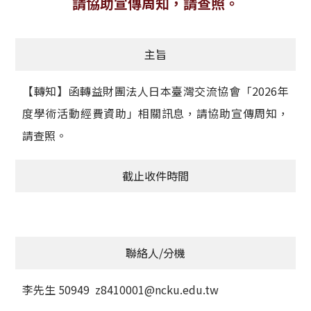
請協助宣傳周知，請查照。
獲獎名單
主旨
活動訊息
學術榮譽
【轉知】函轉益財團法人日本臺灣交流協會「2026年
度學術活動經費資助」相關訊息，請協助宣傳周知，
其他
請查照。
活動花絮
截止收件時間
聯絡人/分機
李先生 50949 z8410001@ncku.edu.tw