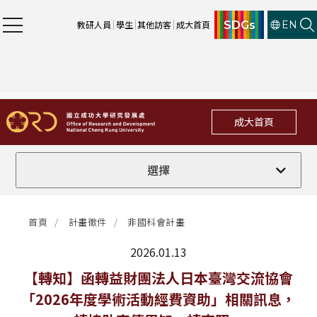
SDGs
教研人員
學生
其他訪客
成大首頁
EN
成大首頁
全部
選擇
計畫徵件
首頁
計畫徵件
非國科會計畫
行政公告
2026.01.13
法規修訂
最新消息
【轉知】函轉益財團法人日本臺灣交流協會
「2026年度學術活動經費資助」相關訊息，
補助獎項