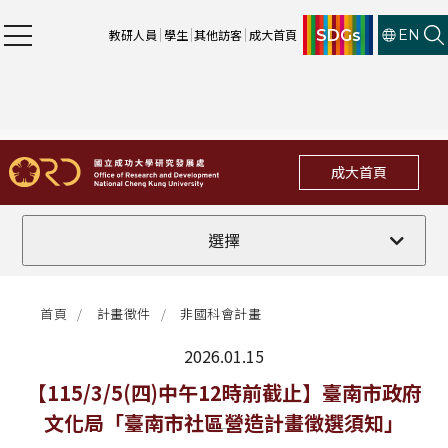
SDGs
教研人員
學生
其他訪客
成大首頁
EN
成大首頁
全部
選擇
計畫徵件
首頁
計畫徵件
非國科會計畫
行政公告
2026.01.15
法規修訂
最新消息
【115/3/5(四)中午12時前截止】臺南市政府
文化局「臺南市社區營造計畫徵選須知」
補助獎項