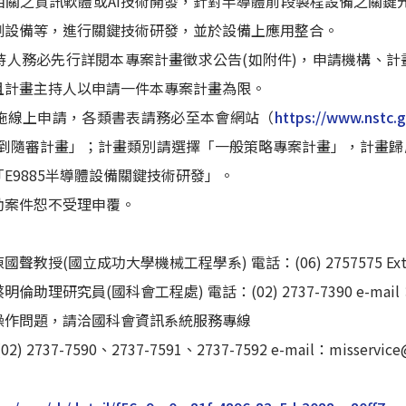
關之資訊軟體或AI技術開發，針對半導體前段製程設備之關鍵元
測設備等，進行關鍵技術研發，並於設備上應用整合。
持人務必先行詳閱本專案計畫徵求公告(如附件)，申請機構、
且計畫主持人以申請一件本專案計畫為限。
施線上申請，各類書表請務必至本會網站（
https://www.nstc.
隨到隨審計畫」；計畫類別請選擇「一般策略專案計畫」，計畫
E9885半導體設備關鍵技術研發」。
助案件恕不受理申覆。
授(國立成功大學機械工程學系) 電話：(06) 2757575 Ext. 62192
助理研究員(國科會工程處) 電話：(02) 2737-7390 e-mail：mlt
統操作問題，請洽國科會資訊系統服務專線
) 2737-7590、2737-7591、2737-7592 e-mail：misservice@