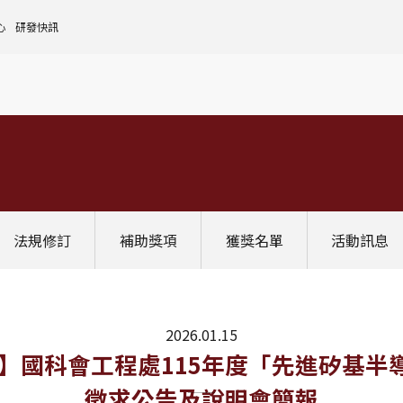
心
研發快訊
核心設施中心-成大儀器預約
人文社會實踐領域
理
全國貴重儀器設備
研發處計畫服務平台
前瞻理工研究領域
申請設置
大學校院校務資料庫
常見問題
生物醫學轉譯領域
評鑑作業
計畫書格式
獎項補助
[學術成大!]
UR大學部研究
政府資料開放平臺
其他計畫輔導
公文撰寫格式
獎項獎勵
Scopus學術資料庫
國科會博士卓越提升計畫
教育部-大專校院校務資訊公開平台
其他
WOS學術資料庫
跨領域研究資源
國科會-研究人才查詢
SciVal 研究評估分析系統
學術研究影響力分析服務 (Lib)
經濟部-專利資訊檢索系統
法規修訂
補助獎項
獲獎名單
活動訊息
InCites 研究績效分析系統
訛誤事件處理
GRB政府研究資訊系統
教學研究成果資訊系統
國家圖書館-碩博士論文網
2026.01.15
00前截止】國科會工程處115年度「先進
徵求公告及說明會簡報