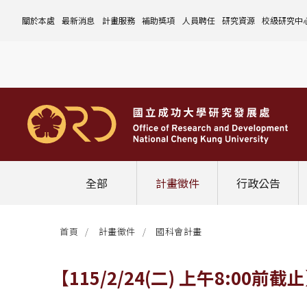
關於本處
最新消息
計畫服務
補助獎項
人員聘任
研究資源
校級研究中
本處簡介
計畫徵件
國科會計畫
沿革與願景
校內補助與獎項
國科會計畫
玉山學者計畫
公告事項
儀器設備
中心介紹
組織成員
行政公告
非國科會計畫
組織架構
處本部
校外補助與獎項
教育部計畫
國科會延攬人才
作業流程
公告事項
資訊系統
設置暨管
校務發展
法規修訂
校內計畫
各單位職掌
計畫管考組
組織規程
學術榮譽事蹟
非國科會計畫
延攬優秀人才
表單下載
作業流程
公告事項
服務資源
表單下載
綜合業務
補助獎項
管理費專區
研究發展會議
校務資料組
中程校務發展計畫
研發合作平台
常用表單
校內計畫
校內
研發替代役
相關法規
表單下載
作業流程
產學合作投資
常用連結
校內申請-
相關法規
聯絡我們
獲獎名單
校內E化系統
學術發展組
年度財務規畫報告書
農委會稽核小組
常用法規
校外
臨時工
相關法規
表單下載
表單下載
計畫經費流用變更
校外申請-
校內申請
活動訊息
常用表單
校務評鑑
電費配額執行及監督
學術活動
學生兼任研究助理
相關法規
相關法規
研發處計畫服務平台
國科會計畫
校外申請
學術榮譽
常用法規
校級年報
學術資源分配
教育研習
非國科會計畫
校內
全部
計畫徵件
行政公告
活動花絮
成大鳳凰講座
成大鳳凰講座
校內計畫
國科會
其他
管理費專區
教育部及其他部會
首頁
計畫徵件
國科會計畫
其他
最新消息
【115/2/24(二) 上午8: