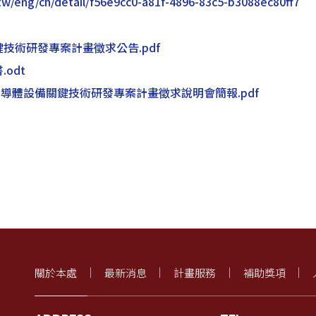
tw/eng/ch/detail/f56e9cc0-a81f-4896-83c5-b3088ec80ff7
技術研發專案計畫徵求公告.pdf
odt
半導體設備關鍵技術研發專案計畫徵求說明會簡報.pdf
關於本處
最新消息
計畫服務
補助獎項