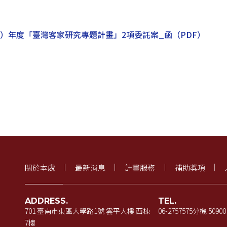
5）年度「臺灣客家研究專題計畫」2項委託案_函
（PDF）
關於本處
最新消息
計畫服務
補助獎項
ADDRESS.
TEL.
701 臺南市東區大學路1號 雲平大樓 西棟
06-2757575
分機 50900
7樓