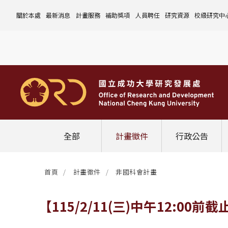
關於本處
最新消息
計畫服務
補助獎項
人員聘任
研究資源
校級研究中
本處簡介
計畫徵件
國科會計畫
沿革與願景
校內補助與獎項
國科會計畫
玉山學者計畫
公告事項
儀器設備
中心介紹
組織成員
行政公告
非國科會計畫
組織架構
處本部
校外補助與獎項
教育部計畫
國科會延攬人才
作業流程
公告事項
資訊系統
設置暨管
校務發展
法規修訂
校內計畫
各單位職掌
計畫管考組
組織規程
學術榮譽事蹟
非國科會計畫
延攬優秀人才
表單下載
作業流程
公告事項
服務資源
表單下載
綜合業務
補助獎項
管理費專區
研究發展會議
校務資料組
中程校務發展計畫
研發合作平台
常用表單
校內計畫
校內
研發替代役
相關法規
表單下載
作業流程
產學合作投資
常用連結
校內申請-
相關法規
聯絡我們
獲獎名單
校內E化系統
學術發展組
年度財務規畫報告書
農委會稽核小組
常用法規
校外
臨時工
相關法規
表單下載
表單下載
計畫經費流用變更
校外申請-
校內申請
活動訊息
常用表單
校務評鑑
電費配額執行及監督
學術活動
學生兼任研究助理
相關法規
相關法規
研發處計畫服務平台
國科會計畫
校外申請
學術榮譽
常用法規
校級年報
學術資源分配
教育研習
非國科會計畫
校內
全部
計畫徵件
行政公告
活動花絮
成大鳳凰講座
成大鳳凰講座
校內計畫
國科會
其他
管理費專區
教育部及其他部會
首頁
計畫徵件
非國科會計畫
其他
最新消息
【115/2/11(三)中午12: