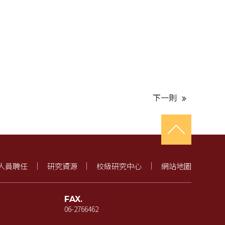
下一則
人員聘任
研究資源
校級研究中心
網站地圖
FAX.
06-2766462