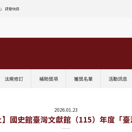
心
研發快訊
核心設施中心-成大儀器預約
人文社會實踐領域
理
全國貴重儀器設備
研發處計畫服務平台
前瞻理工研究領域
申請設置
大學校院校務資料庫
常見問題
生物醫學轉譯領域
評鑑作業
計畫書格式
獎項補助
[學術成大!]
UR大學部研究
政府資料開放平臺
其他計畫輔導
公文撰寫格式
獎項獎勵
Scopus學術資料庫
國科會博士卓越提升計畫
教育部-大專校院校務資訊公開平台
其他
WOS學術資料庫
跨領域研究資源
國科會-研究人才查詢
SciVal 研究評估分析系統
學術研究影響力分析服務 (Lib)
經濟部-專利資訊檢索系統
法規修訂
補助獎項
獲獎名單
活動訊息
InCites 研究績效分析系統
訛誤事件處理
GRB政府研究資訊系統
教學研究成果資訊系統
國家圖書館-碩博士論文網
2026.01.23
00前截止】國史館臺灣文獻館（115）年