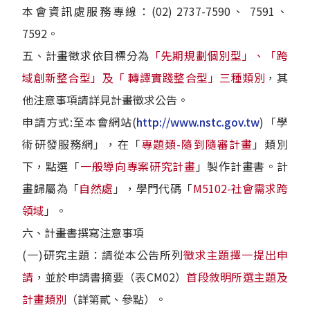
本會資訊處服務專線：(02) 2737-7590、 7591、
7592。
五、計畫徵求依目標分為
「先期規劃個別型」、「跨
域創新整合型」及「 轉譯實踐整合型」三種類別
，其
他注意事項請詳見計畫徵求公告。
申請方式:至本會網站(
http://www.nstc.gov.tw
)「學
術研發服務網」，在「
專題類-隨到隨審計畫
」類別
下，點選「
一般導向專案研究計畫
」製作計畫書。計
畫歸屬為「
自然處
」，學門代碼「
M5102-社會需求跨
領域
」。
六、計畫書撰寫注意事項
(一)研究主題：請從本公告所列
徵求主題擇一提出申
請
，並於申請書摘要（表CM02）
首段敘明所選主題及
計畫類別
（詳第貳、參點）。