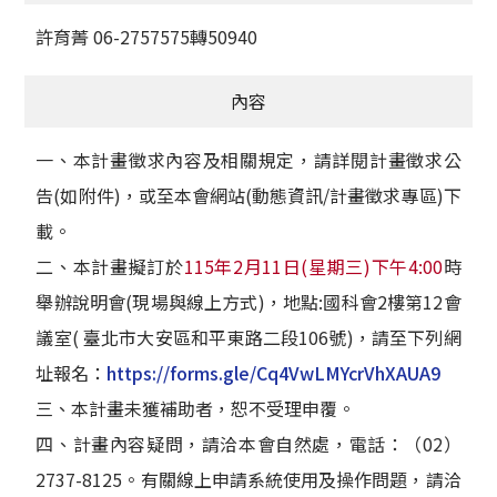
許育菁 06-2757575轉50940
內容
一、本計畫徵求內容及相關規定，請詳閱計畫徵求公
告(如附件)，或至本會網站(動態資訊/計畫徵求專區)下
載。
二、本計畫擬訂於
115年2月11日(星期三)下午4:00
時
舉辦說明會(現場與線上方式)，地點:國科會2樓第12會
議室( 臺北市大安區和平東路二段106號)，請至下列網
址報名：
https://forms.gle/Cq4VwLMYcrVhXAUA9
三、本計畫未獲補助者，恕不受理申覆。
四、計畫內容疑問，請洽本會自然處，電話：（02）
2737-8125。有關線上申請系統使用及操作問題，請洽