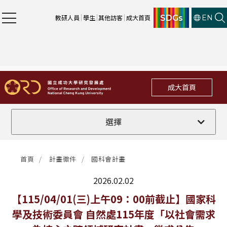
SDGs
教研人員
學生
其他訪客
成大首頁
EN
成大首頁
全部
選擇
計畫徵件
首頁
計畫徵件
國科會計畫
行政公告
2026.02.02
法規修訂
最新消息
【115/04/01(三)上午09：00前截止】國家科
學及技術委員會 自然處115年度「以社會需求
補助獎項