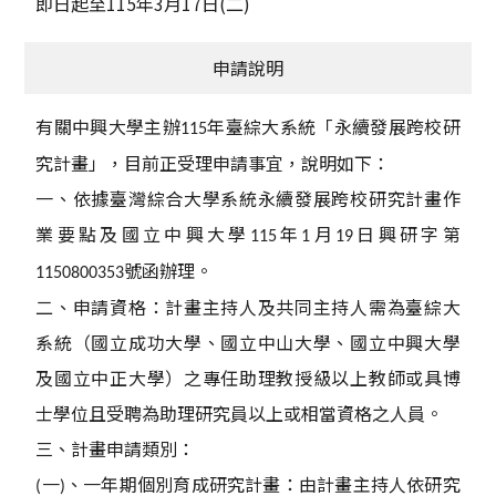
即日起至
115
年
3
月
17
日
(
二
)
申請說明
有關中興大學主辦
年臺綜大系統「永續發展跨校研
115
究計畫」，目前正受理申請事宜，說明如下：
一、依據臺灣綜合大學系統永續發展跨校研究計畫作
業要點及國立中興大學
年
月
日興研字第
115
1
19
號函辦理。
1150800353
二、申請資格：計畫主持人及共同主持人需為臺綜大
系統（國立成功大學、國立中山大學、國立中興大學
及國立中正大學）之專任助理教授級以上教師或具博
士學位且受聘為助理研究員以上或相當資格之人員。
三、計畫申請類別：
一
、一年期個別育成研究計畫：由計畫主持人依研究
(
)