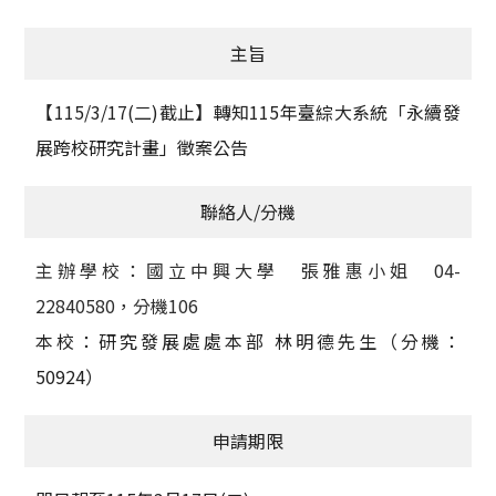
獲獎名單
主旨
活動訊息
【
115/3/17(
二
)截止
】轉知
115
年臺綜大系統「永續發
學術榮譽
展跨校研究計畫」徵案公告
其他
聯絡人/分機
活動花絮
主辦學校：國立中興大學 張雅惠小姐 04-
22840580，分機106
本校：研究發展處處本部
林明德先生（分機：
50924
）
申請期限