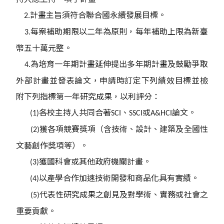
計畫主旨須符合聯合國永續發展目標。
2.
每案補助期限以二年為原則，每年補助上限為新臺
3.
幣五十萬元整。
為培育一年期計畫延伸提出多年期計畫及鼓勵爭取
4.
外部計畫並發表論文，申請時訂定下列績效目標並檢
附下列指標第一年研究成果，以利評分：
各校主持人共同合著
、
或
論文。
(1)
SCI
SSCI
A&HCI
獲各項競賽獎項（含技術、設計、建築及全國性
(2)
文藝創作獎項等）。
獲國科會或其他政府機關計畫。
(3)
以產學合作加速技術開發和商品化具有實績。
(4)
代表性研究成果之創見及對學術、實務或社會之
(5)
重要貢獻。