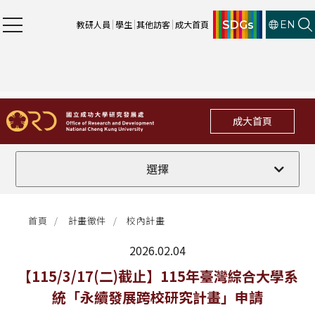
SDGs
教研人員
學生
其他訪客
成大首頁
EN
成大首頁
全部
選擇
計畫徵件
首頁
計畫徵件
校內計畫
行政公告
2026.02.04
法規修訂
最新消息
【115/3/17(二)截止】115年臺灣綜合大學系
統「永續發展跨校研究計畫」申請
補助獎項