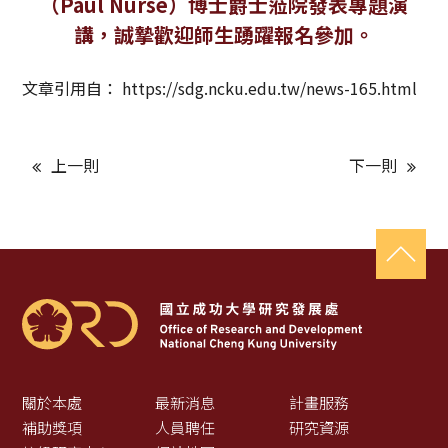
（Paul Nurse）博士爵士蒞院發表專題演
獲獎名單
講，誠摯歡迎師生踴躍報名參加。
活動訊息
文章引用自：
https://sdg.ncku.edu.tw/news-165.html
學術榮譽
上一則
下一則
其他
活動花絮
關於本處
最新消息
計畫服務
補助獎項
人員聘任
研究資源