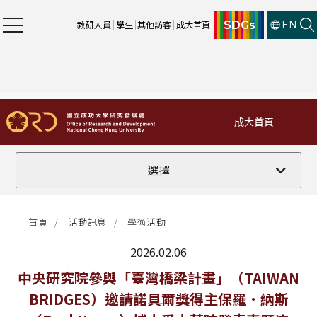
SDGs
教研人員
學生
其他訪客
成大首頁
EN
成大首頁
全部
選擇
計畫徵件
首頁
活動訊息
學術活動
行政公告
2026.02.06
法規修訂
最新消息
中央研究院參與「臺灣橋梁計畫」（TAIWAN
BRIDGES）邀請諾貝爾獎得主保羅．納斯
補助獎項