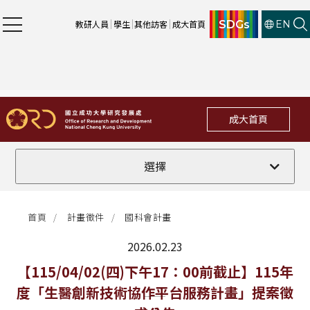
SDGs
教研人員
學生
其他訪客
成大首頁
EN
成大首頁
全部
選擇
計畫徵件
首頁
計畫徵件
國科會計畫
行政公告
2026.02.23
法規修訂
最新消息
【115/04/02(四)下午17：00前截止】115年
度「生醫創新技術協作平台服務計畫」提案徵
補助獎項