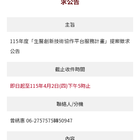
求公告
獲獎名單
主旨
活動訊息
學術榮譽
115年度「生醫創新技術協作平台服務計畫」提案徵求
公告
其他
截止收件時間
活動花絮
即日起至115年4月2日(四)下午5時止
聯絡人/分機
曾綉惠 06-2757575轉50947
內容