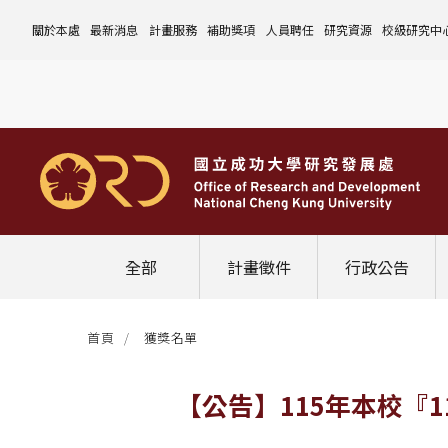
關於本處
最新消息
計畫服務
補助獎項
人員聘任
研究資源
校級研究中
本處簡介
計畫徵件
國科會計畫
沿革與願景
校內補助與獎項
國科會計畫
玉山學者計畫
公告事項
儀器設備
中心介紹
組織成員
行政公告
非國科會計畫
組織架構
處本部
校外補助與獎項
教育部計畫
國科會延攬人才
作業流程
公告事項
資訊系統
設置暨管
校務發展
法規修訂
校內計畫
各單位職掌
計畫管考組
組織規程
學術榮譽事蹟
非國科會計畫
延攬優秀人才
表單下載
作業流程
公告事項
服務資源
表單下載
綜合業務
補助獎項
管理費專區
研究發展會議
校務資料組
中程校務發展計畫
研發合作平台
常用表單
校內計畫
校內
研發替代役
相關法規
表單下載
作業流程
產學合作投資
常用連結
校內申請-
相關法規
聯絡我們
獲獎名單
校內E化系統
學術發展組
年度財務規畫報告書
農委會稽核小組
常用法規
校外
臨時工
相關法規
表單下載
表單下載
計畫經費流用變更
校外申請-
校內申請
活動訊息
常用表單
校務評鑑
電費配額執行及監督
學術活動
學生兼任研究助理
相關法規
相關法規
研發處計畫服務平台
國科會計畫
校外申請
學術榮譽
常用法規
校級年報
學術資源分配
教育研習
非國科會計畫
校內
全部
計畫徵件
行政公告
活動花絮
成大鳳凰講座
成大鳳凰講座
校內計畫
國科會
其他
管理費專區
教育部及其他部會
首頁
獲獎名單
其他
最新消息
【公告】115年本校『