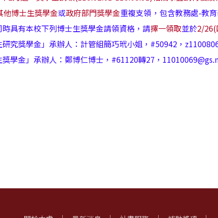
其他博士生獎學金
或
政府部門獎學金
重複支領，包含教務處-教
同時具有本校下列博士生獎學金請領資格，請
擇一領取
並於
2/26
獎學金」承辦人：計管組簡巧玳小姐，#50942，z11008067@n
金」承辦人：鄭博仁博士，#61120轉27，11010069@gs.n