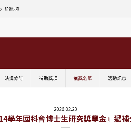
心
研發快訊
核心設施中心-成大儀器預約
人文社會實踐領域
理
全國貴重儀器設備
研發處計畫服務平台
前瞻理工研究領域
申請設置
大學校院校務資料庫
常見問題
生物醫學轉譯領域
評鑑作業
計畫書格式
獎項補助
[學術成大!]
UR大學部研究
政府資料開放平臺
其他計畫輔導
公文撰寫格式
獎項獎勵
Scopus學術資料庫
國科會博士卓越提升計畫
教育部-大專校院校務資訊公開平台
其他
WOS學術資料庫
跨領域研究資源
國科會-研究人才查詢
SciVal 研究評估分析系統
學術研究影響力分析服務 (Lib)
經濟部-專利資訊檢索系統
法規修訂
補助獎項
獲獎名單
活動訊息
InCites 研究績效分析系統
訛誤事件處理
GRB政府研究資訊系統
教學研究成果資訊系統
國家圖書館-碩博士論文網
2026.02.23
114學年國科會博士生研究獎學金』遞補