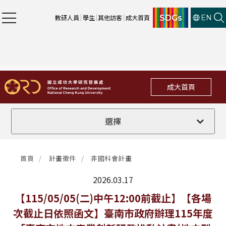
SDGs
教研人員
學生
其他訪客
成大首頁
EN
成大首頁
全部
選擇
計畫徵件
首頁
計畫徵件
非國科會計畫
行政公告
2026.03.17
法規修訂
最新消息
【115/05/05(二)中午12:00前截止】【各場
次截止日依照函文】臺南市政府辦理115年度
補助獎項