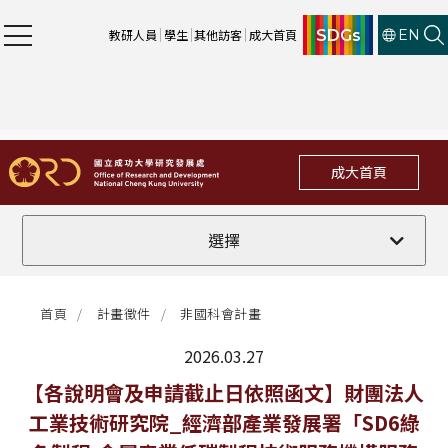
SDGs
教研人員
學生
其他訪客
成大首頁
EN
成大首頁
全部
選擇
計畫徵件
首頁
計畫徵件
非國科會計畫
行政公告
2026.03.27
法規修訂
最新消息
【各說明會及申請截止日依照函文】財團法人
工業技術研究院_經濟部產業發展署「SD6綠
補助獎項