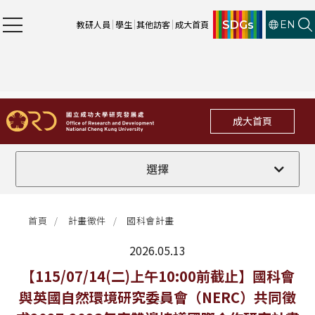
SDGs
教研人員
學生
其他訪客
成大首頁
EN
成大首頁
全部
選擇
計畫徵件
首頁
計畫徵件
國科會計畫
行政公告
2026.05.13
法規修訂
最新消息
【115/07/14(二)上午10:00前截止】國科會
與英國自然環境研究委員會（NERC）共同徵
補助獎項