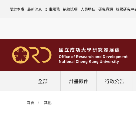
關於本處
最新消息
計畫服務
補助獎項
人員聘任
研究資源
校級研究中
本處簡介
計畫徵件
國科會計畫
沿革與願景
校內補助與獎項
國科會計畫
玉山學者計畫
公告事項
儀器設備
中心介紹
組織成員
行政公告
非國科會計畫
組織架構
處本部
校外補助與獎項
教育部計畫
國科會延攬人才
作業流程
公告事項
資訊系統
設置暨管
校務發展
法規修訂
校內計畫
各單位職掌
計畫管考組
組織規程
學術榮譽事蹟
非國科會計畫
延攬優秀人才
表單下載
作業流程
公告事項
服務資源
表單下載
綜合業務
補助獎項
管理費專區
研究發展會議
校務資料組
中程校務發展計畫
研發合作平台
常用表單
校內計畫
校內
研發替代役
相關法規
表單下載
作業流程
產學合作投資
常用連結
校內申請-
相關法規
聯絡我們
獲獎名單
校內E化系統
學術發展組
年度財務規畫報告書
農委會稽核小組
常用法規
校外
臨時工
相關法規
表單下載
表單下載
計畫經費流用變更
校外申請-
校內申請
活動訊息
常用表單
校務評鑑
電費配額執行及監督
學術活動
學生兼任研究助理
相關法規
相關法規
研發處計畫服務平台
國科會計畫
校外申請
學術榮譽
常用法規
校級年報
學術資源分配
教育研習
非國科會計畫
校內
全部
計畫徵件
行政公告
活動花絮
成大鳳凰講座
成大鳳凰講座
校內計畫
國科會
其他
管理費專區
教育部及其他部會
首頁
其他
其他