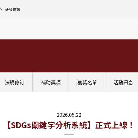
心
研發快訊
核心設施中心-成大儀器預約
人文社會實踐領域
理
全國貴重儀器設備
研發處計畫服務平台
前瞻理工研究領域
申請設置
大學校院校務資料庫
常見問題
生物醫學轉譯領域
評鑑作業
計畫書格式
獎項補助
[學術成大!]
UR大學部研究
政府資料開放平臺
其他計畫輔導
公文撰寫格式
獎項獎勵
Scopus學術資料庫
國科會博士卓越提升計畫
教育部-大專校院校務資訊公開平台
其他
WOS學術資料庫
跨領域研究資源
國科會-研究人才查詢
SciVal 研究評估分析系統
學術研究影響力分析服務 (Lib)
經濟部-專利資訊檢索系統
法規修訂
補助獎項
獲獎名單
活動訊息
InCites 研究績效分析系統
訛誤事件處理
GRB政府研究資訊系統
教學研究成果資訊系統
國家圖書館-碩博士論文網
2026.05.22
最新消息
【SDGs關鍵字分析系統】正式上線！