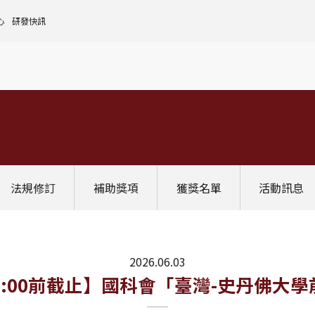
心
研發快訊
核心設施中心-成大儀器預約
人文社會實踐領域
理
全國貴重儀器設備
研發處計畫服務平台
前瞻理工研究領域
申請設置
大學校院校務資料庫
常見問題
生物醫學轉譯領域
評鑑作業
計畫書格式
獎項補助
[學術成大!]
UR大學部研究
政府資料開放平臺
其他計畫輔導
公文撰寫格式
獎項獎勵
Scopus學術資料庫
國科會博士卓越提升計畫
教育部-大專校院校務資訊公開平台
其他
WOS學術資料庫
跨領域研究資源
國科會-研究人才查詢
SciVal 研究評估分析系統
學術研究影響力分析服務 (Lib)
經濟部-專利資訊檢索系統
法規修訂
補助獎項
獲獎名單
活動訊息
InCites 研究績效分析系統
訛誤事件處理
GRB政府研究資訊系統
教學研究成果資訊系統
國家圖書館-碩博士論文網
2026.06.03
)上午10:00前截止】國科會「臺灣-史丹佛