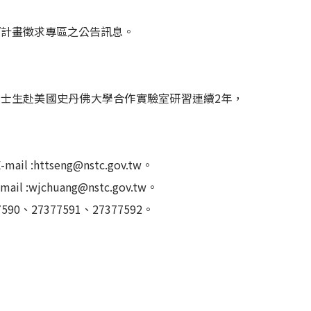
/計畫徵求專區之公告訊息。
博士生赴美國史丹佛大學合作實驗室研習連續2年，
httseng@nstc.gov.tw。
wjchuang@nstc.gov.tw。
、27377591、27377592。