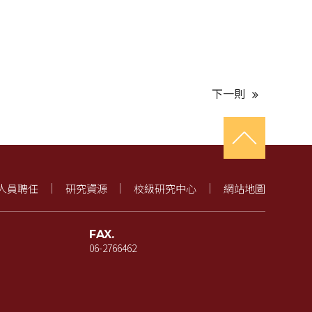
下一則
人員聘任
研究資源
校級研究中心
網站地圖
FAX.
06-2766462