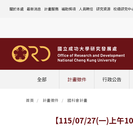
關於本處
最新消息
計畫服務
補助獎項
人員聘任
研究資源
校級研究中
本處簡介
計畫徵件
國科會計畫
沿革與願景
校內補助與獎項
國科會計畫
玉山學者計畫
公告事項
儀器設備
中心介紹
組織成員
行政公告
非國科會計畫
組織架構
處本部
校外補助與獎項
教育部計畫
國科會延攬人才
作業流程
公告事項
資訊系統
設置暨管
校務發展
法規修訂
校內計畫
各單位職掌
計畫管考組
組織規程
學術榮譽事蹟
非國科會計畫
延攬優秀人才
表單下載
作業流程
公告事項
服務資源
表單下載
綜合業務
補助獎項
管理費專區
研究發展會議
校務資料組
中程校務發展計畫
研發合作平台
常用表單
校內計畫
校內
研發替代役
相關法規
表單下載
作業流程
產學合作投資
常用連結
校內申請-
相關法規
聯絡我們
獲獎名單
校內E化系統
學術發展組
年度財務規畫報告書
農委會稽核小組
常用法規
校外
臨時工
相關法規
表單下載
表單下載
計畫經費流用變更
校外申請-
校內申請
活動訊息
常用表單
校務評鑑
電費配額執行及監督
學術活動
學生兼任研究助理
相關法規
相關法規
研發處計畫服務平台
國科會計畫
校外申請
學術榮譽
常用法規
校級年報
學術資源分配
教育研習
非國科會計畫
校內
全部
計畫徵件
行政公告
活動花絮
成大鳳凰講座
成大鳳凰講座
校內計畫
國科會
其他
管理費專區
教育部及其他部會
首頁
計畫徵件
國科會計畫
其他
最新消息
【115/07/27(一