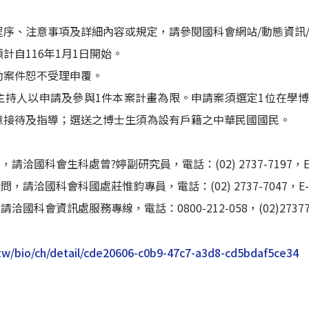
程序、注意事項及詳細內容或規定，請參閱國科會網站/動態資訊
計自116年1月1日開始。
助案件恕不受理申覆。
主持人以申請及參與1件本案計畫為限。申請案須選定1位在學
意接待及指導；選送之博士生須為設有戶籍之中華民國國民。
國科會生科處曾?婷副研究員，電話：(02) 2737-7197，E-mail :
洽國科會科國處莊惟鈞專員，電話：(02) 2737-7047，E-mail :
國科會資訊處服務專線，電話：0800-212-058，(02)27377590
.tw/bio/ch/detail/cde20606-c0b9-47c7-a3d8-cd5bdaf5ce34