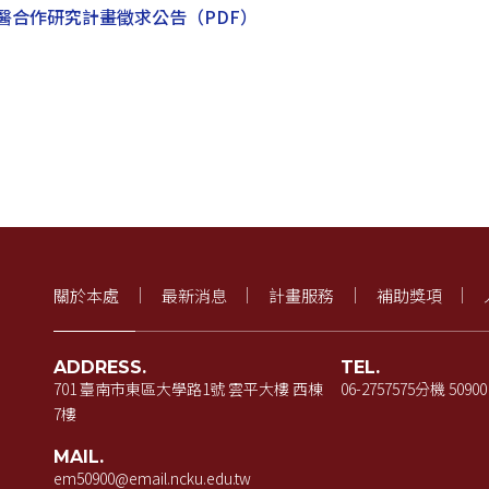
生醫合作研究計畫徵求公告
（PDF）
關於本處
最新消息
計畫服務
補助獎項
ADDRESS.
TEL.
701 臺南市東區大學路1號 雲平大樓 西棟
06-2757575
分機 50900
7樓
MAIL.
em50900@email.ncku.edu.tw