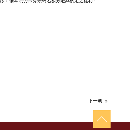
順序，惟本院仍保有最終名額分配與核定之權利。
下一則