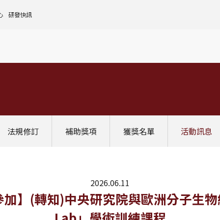
心
研發快訊
核心設施中心-成大儀器預約
人文社會實踐領域
理
全國貴重儀器設備
研發處計畫服務平台
前瞻理工研究領域
申請設置
大學校院校務資料庫
常見問題
生物醫學轉譯領域
評鑑作業
計畫書格式
獎項補助
[學術成大!]
UR大學部研究
政府資料開放平臺
其他計畫輔導
公文撰寫格式
獎項獎勵
Scopus學術資料庫
國科會博士卓越提升計畫
教育部-大專校院校務資訊公開平台
其他
WOS學術資料庫
跨領域研究資源
國科會-研究人才查詢
SciVal 研究評估分析系統
學術研究影響力分析服務 (Lib)
經濟部-專利資訊檢索系統
法規修訂
補助獎項
獲獎名單
活動訊息
InCites 研究績效分析系統
訛誤事件處理
GRB政府研究資訊系統
教學研究成果資訊系統
國家圖書館-碩博士論文網
2026.06.11
參加】(轉知)中央研究院與歐洲分子生物組織合
Lab」學術訓練課程