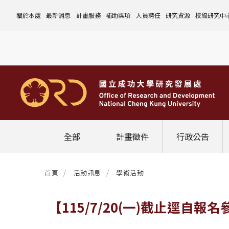
關於本處
最新消息
計畫服務
補助獎項
人員聘任
研究資源
校級研究中
本處簡介
計畫徵件
國科會計畫
沿革與願景
校內補助與獎項
國科會計畫
玉山學者計畫
公告事項
儀器設備
中心介紹
組織成員
行政公告
非國科會計畫
組織架構
處本部
校外補助與獎項
教育部計畫
國科會延攬人才
作業流程
公告事項
資訊系統
設置暨管
校務發展
法規修訂
校內計畫
各單位職掌
計畫管考組
組織規程
學術榮譽事蹟
非國科會計畫
延攬優秀人才
表單下載
作業流程
公告事項
服務資源
表單下載
綜合業務
補助獎項
管理費專區
研究發展會議
校務資料組
中程校務發展計畫
研發合作平台
常用表單
校內計畫
校內
研發替代役
相關法規
表單下載
作業流程
產學合作投資
常用連結
校內申請-
相關法規
聯絡我們
獲獎名單
校內E化系統
學術發展組
年度財務規畫報告書
農委會稽核小組
常用法規
校外
臨時工
相關法規
表單下載
表單下載
計畫經費流用變更
校外申請-
校內申請
活動訊息
常用表單
校務評鑑
電費配額執行及監督
學術活動
學生兼任研究助理
相關法規
相關法規
研發處計畫服務平台
國科會計畫
校外申請
學術榮譽
常用法規
校級年報
學術資源分配
教育研習
非國科會計畫
校內
全部
計畫徵件
行政公告
活動花絮
成大鳳凰講座
成大鳳凰講座
校內計畫
國科會
其他
管理費專區
教育部及其他部會
首頁
活動訊息
學術活動
其他
最新消息
【115/7/20(一)截止逕自報名