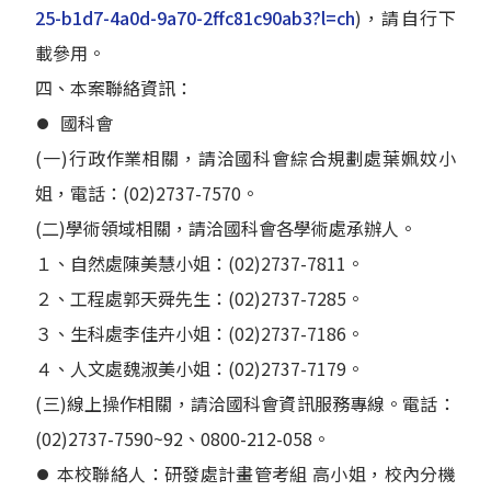
25-b1d7-4a0d-9a70-2ffc81c90ab3?l=ch
)，請自行下
載參用。
四、本案聯絡資訊：
⏺︎ 國科會
(一)行政作業相關，請洽國科會綜合規劃處葉姵妏小
姐，電話：(02)2737-7570。
(二)學術領域相關，請洽國科會各學術處承辦人。
１、自然處陳美慧小姐：(02)2737-7811。
２、工程處郭天舜先生：(02)2737-7285。
３、生科處李佳卉小姐：(02)2737-7186。
４、人文處魏淑美小姐：(02)2737-7179。
(三)線上操作相關，請洽國科會資訊服務專線。電話：
(02)2737-7590~92、0800-212-058。
⏺︎ 本校聯絡人：研發處計畫管考組 高小姐，校內分機