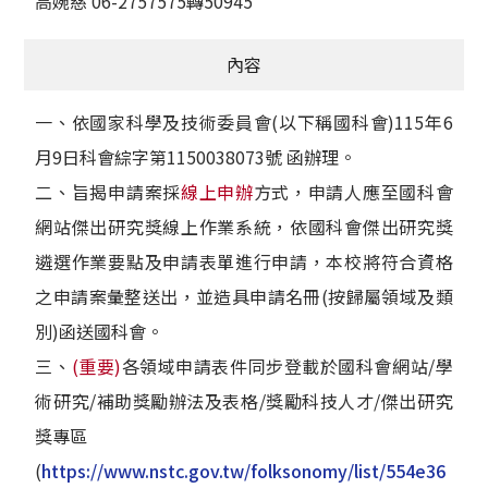
高婉慈 06-2757575轉50945
內容
一、依國家科學及技術委員會(以下稱國科會)115年6
月9日科會綜字第1150038073號 函辦理。
二、旨揭申請案採
線上申辦
方式，申請人應至國科會
網站傑出研究獎線上作業系統，依國科會傑出研究獎
遴選作業要點及申請表單進行申請，本校將符合資格
之申請案彙整送出，並造具申請名冊(按歸屬領域及類
別)函送國科會。
三、
(重要)
各領域申請表件同步登載於國科會網站/學
術研究/補助獎勵辦法及表格/獎勵科技人才/傑出研究
獎專區
(
https://www.nstc.gov.tw/folksonomy/list/554e36