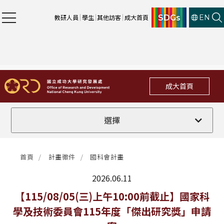
SDGs
教研人員
學生
其他訪客
成大首頁
EN
成大首頁
全部
選擇
計畫徵件
首頁
計畫徵件
國科會計畫
行政公告
2026.06.11
法規修訂
最新消息
【115/08/05(三)上午10:00前截止】國家科
學及技術委員會115年度「傑出研究獎」申請
補助獎項