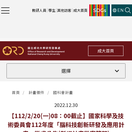
SDGs
教研人員
學生
其他訪客
成大首頁
EN
成大首頁
全部
選擇
計畫徵件
首頁
計畫徵件
國科會計畫
行政公告
2022.12.30
法規修訂
最新消息
【112/2/20(一)08：00截止】國家科學及技
術委員會112年度「腦科技創新研發及應用計
補助獎項