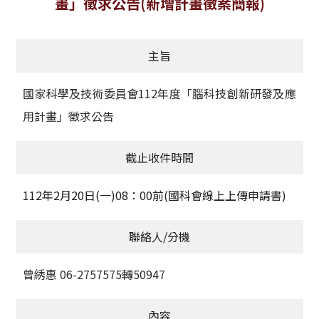
畫」徵求公告(新增計畫徵案簡報)
獲獎名單
主旨
活動訊息
學術榮譽
國家科學及技術委員會112年度「腦科技創新研發及應
用計畫」徵求公告
其他
截止收件時間
活動花絮
112年2月20日(一)08：00前(國科會線上上傳申請書)
聯絡人/分機
曾綉惠 06-2757575轉50947
內容