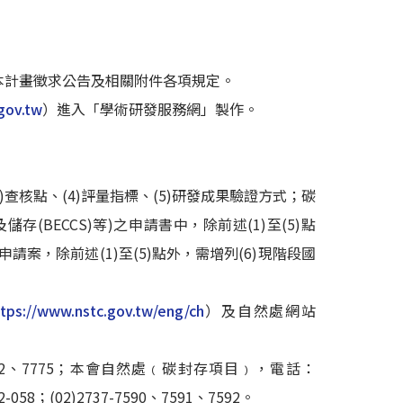
本計畫徵求公告及相關附件各項規定。
gov.tw
）進入「學術研發服務網」製作。
查核點、(4)評量指標、(5)研發成果驗證方式；碳
BECCS)等)之申請書中，除前述(1)至(5)點
案，除前述(1)至(5)點外，需增列(6)現階段國
tps://www.nstc.gov.tw/eng/ch
）及自然處網站
372、7775；本會自然處﹙碳封存項目﹚，電話：
8；(02)2737-7590、7591、7592。