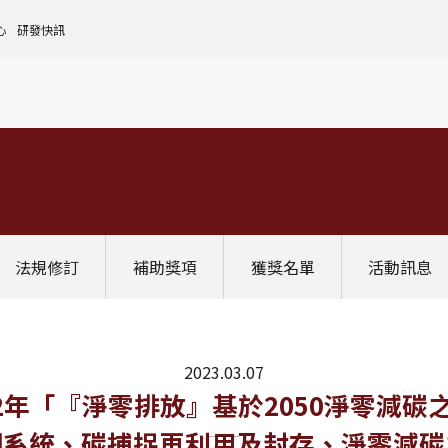
心
研發快訊
核心設施中心-成大儀器預約
人文社會實踐領域
理
全國貴重儀器設備
研發處計畫服務平台
前瞻理工研究領域
申請設置
大學校院校務資料庫
常見問題
生物醫學轉譯領域
評鑑作業
計畫書格式
獎項補助
[學術成大!]
UR大學部研究
政府資料開放平臺
其他計畫輔導
公文撰寫格式
獎項獎勵
Scopus學術資料庫
國科會博士卓越提升計畫
教育部-大專校院校務資訊公開平台
其他
WOS學術資料庫
跨領域研究資源
國科會-研究人才查詢
SciVal 研究評估分析系統
學術研究影響力分析服務 (Lib)
經濟部-專利資訊檢索系統
法規修訂
補助獎項
獲獎名單
活動訊息
InCites 研究績效分析系統
訛誤事件處理
GRB政府研究資訊系統
教學研究成果資訊系統
國家圖書館-碩博士論文網
2023.03.07
止】112年「『淨零排放』基於2050淨
網系統、碳捕捉再利用及封存、淨零減碳