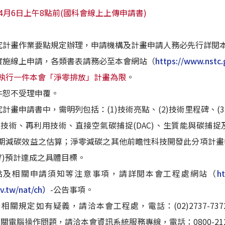
04月6日上午8點前(國科會線上上傳申請書)
究計畫作業要點規定辦理，申請機構及計畫申請人務必先行詳閱
實施線上申請，各類書表請務必至本會網站（
https://www.nstc.
/執行一件本會「淨零排放」計畫為限
。
件恕不受理申覆。
畫申請書中，需明列包括：(1)技術亮點、(2)技術里程碑、(3)
術、再利用技術、直接空氣碳捕捉(DAC)、生質能與碳捕捉及儲存(
週期減碳效益之估算；淨零減碳之其他前瞻性科技開發此分項計畫申請
7)預計達成之具體目標。
點及相關申請須知等注意事項，請詳閱本會工程處網站（
ht
ov.tw/nat/ch）
-公告事項。
)相關規定如有疑義，請洽本會工程處，電話：(02)2737-7
(二)有關電腦操作問題，請洽本會資訊系統服務專線，電話：0800-212-05