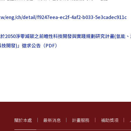
.tw/eng/ch/detail/f9247eea-ec2f-4af2-b033-5e3cadec911c
基於2050淨零減碳之前瞻性科技開發與實踐規劃研究計畫(氫
技開發)」徵求公告
（PDF）
關於本處
最新消息
計畫服務
補助獎項