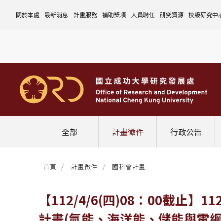
關於本處
最新消息
計畫服務
補助獎項
人員聘任
研究資源
校級研究中
本處簡介
計畫徵件
國科會計畫
沿革與願景
校內補助與獎項
國科會計畫
玉山學者計畫
公告事項
儀器設備
中心介紹
組織成員
行政公告
非國科會計畫
組織架構
處本部
校外補助與獎項
教育部計畫
國科會延攬人才
作業流程
公告事項
資訊系統
設置暨管
校務發展
法規修訂
校內計畫
各單位職掌
計畫管考組
組織規程
學術榮譽事蹟
非國科會計畫
延攬優秀人才
表單下載
作業流程
公告事項
服務資源
表單下載
綜合業務
補助獎項
管理費專區
研究發展會議
校務資料組
中程校務發展計畫
研發合作平台
常用表單
校內計畫
校內
研發替代役
相關法規
表單下載
作業流程
產學合作投資
常用連結
校內申請-
相關法規
聯絡我們
獲獎名單
校內E化系統
學術發展組
年度財務規畫報告書
農委會稽核小組
常用法規
校外
臨時工
相關法規
表單下載
表單下載
計畫經費流用變更
校外申請-
校內申請
活動訊息
常用表單
校務評鑑
電費配額執行及監督
學術活動
學生兼任研究助理
相關法規
相關法規
研發處計畫服務平台
國科會計畫
校外申請
學術榮譽
常用法規
校級年報
學術資源分配
教育研習
非國科會計畫
校內
全部
計畫徵件
行政公告
活動花絮
成大鳳凰講座
成大鳳凰講座
校內計畫
國科會
其他
管理費專區
教育部及其他部會
首頁
計畫徵件
國科會計畫
其他
最新消息
【112/4/6(四)08：00截
計畫(氫能、海洋能、儲能與電