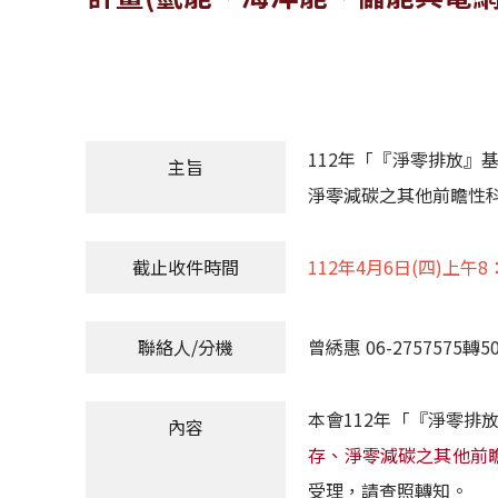
112年「『淨零排放』
主旨
淨零減碳之其他前瞻性科
截止收件時間
112年4月6日(四)上午
聯絡人/分機
曾綉惠 06-2757575轉50
本會112年「『淨零排
內容
存、淨零減碳之其他前
受理，請查照轉知。