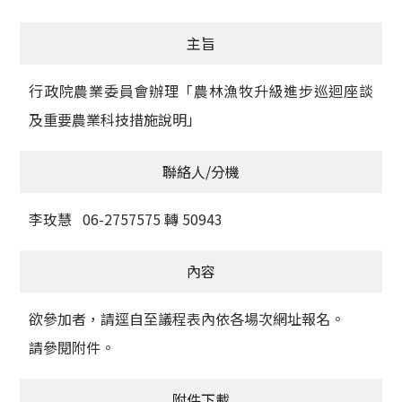
獲獎名單
主旨
活動訊息
行政院農業委員會辦理「農林漁牧升級進步巡迴座談
學術榮譽
及重要農業科技措施說明」
其他
聯絡人/分機
活動花絮
李玫慧 06-2757575 轉 50943
內容
欲參加者，請逕自至議程表內依各場次網址報名。
請參閱附件。
附件下載