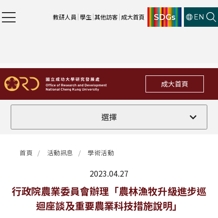
SDGs
教研人員
學生
其他訪客
成大首頁
EN
成大首頁
全部
選擇
計畫徵件
首頁
活動訊息
學術活動
行政公告
2023.04.27
法規修訂
最新消息
行政院農業委員會辦理「農林漁牧升級進步巡
迴座談及重要農業科技措施說明」
補助獎項