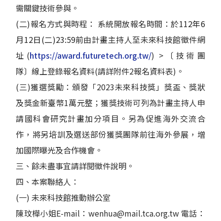
需關鍵技術參與。
(二)報名方式與時程： 系統開放報名時間：於
112年6
月12日(二)23:59前
由計畫主持人至未來科技館徵件網
址(
https://award.futuretech.org.tw/
) >〔技術團
隊〕線上登錄報名資料(請詳附件2報名資料表)。
(三)獲選獎勵：頒發「2023未來科技獎」獎盃、獎狀
及獎金新臺幣1萬元整；獲獎技術可列為計畫主持人申
請國科會研究計畫加分項目。另為促進海外交流合
作，將另培訓及選送部份獲獎團隊前往海外參展，增
加國際曝光及合作機會。
三、餘未盡事宜請詳閱徵件說明。
四、本案聯絡人：
(一) 未來科技館推動辦公室
陳玟樺小姐E-mail：wenhua@mail.tca.org.tw 電話：