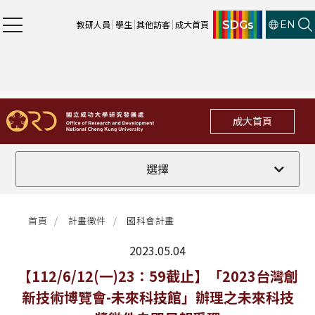
SDGs
教研人員
學生
其他訪客
成大首頁
EN
成大首頁
全部
選擇
計畫徵件
首頁
計畫徵件
國科會計畫
行政公告
2023.05.04
法規修訂
最新消息
【112/6/12(一)23：59截止】「2023台灣創
新技術博覽會-未來科技館」辦理之未來科技
補助獎項