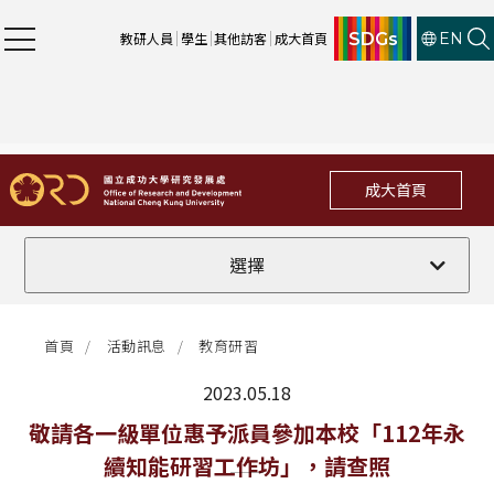
SDGs
教研人員
學生
其他訪客
成大首頁
EN
成大首頁
全部
選擇
計畫徵件
首頁
活動訊息
教育研習
行政公告
2023.05.18
法規修訂
最新消息
敬請各一級單位惠予派員參加本校「112年永
續知能研習工作坊」，請查照
補助獎項